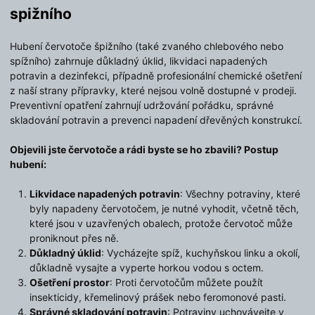
spižního
Hubení červotoče špižního (také zvaného chlebového nebo
spížního) zahrnuje důkladný úklid, likvidaci napadených
potravin a dezinfekci, případně profesionální chemické ošetření
z naší strany přípravky, které nejsou volně dostupné v prodeji.
Preventivní opatření zahrnují udržování pořádku, správné
skladování potravin a prevenci napadení dřevěných konstrukcí.
Objevili jste červotoče a rádi byste se ho zbavili? Postup
hubení:
Likvidace napadených potravin
: Všechny potraviny, které
byly napadeny červotočem, je nutné vyhodit, včetně těch,
které jsou v uzavřených obalech, protože červotoč může
proniknout přes ně.
Důkladný úklid
: Vycházejte spíž, kuchyňskou linku a okolí,
důkladně vysajte a vyperte horkou vodou s octem.
Ošetření prostor
: Proti červotočům můžete použít
insekticidy, křemelinový prášek nebo feromonové pasti.
Správné skladování potravin
: Potraviny uchovávejte v