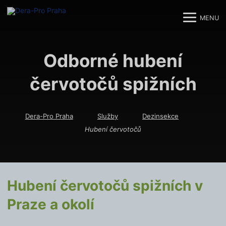
MENU
M
M
Odborné hubení
červotočů spižních
Dera-Pro Praha
Služby
Dezinsekce
Hubení červotočů
Hubení červotočů spižních v
Praze a okolí