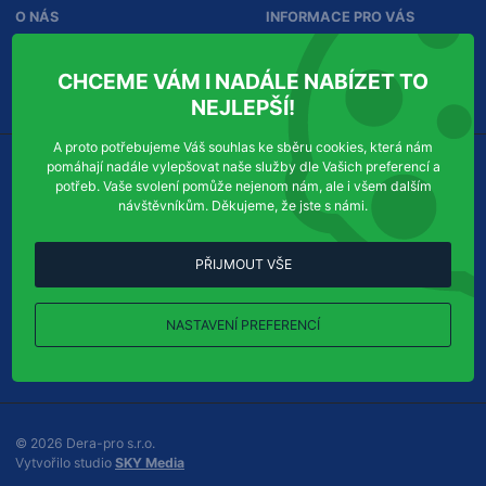
n
O NÁS
INFORMACE PRO VÁS
f
o
r
Služby
Ochrana osobních údajů
CHCEME VÁM I NADÁLE NABÍZET TO
m
Kontakty
Správa souhlasů
a
NEJLEPŠÍ!
c
í
A proto potřebujeme Váš souhlas ke sběru cookies, která nám
pomáhají nadále vylepšovat naše služby dle Vašich preferencí a
KDE NÁS NAJDETE
KONTAKTUJTE NÁS
potřeb. Vaše svolení pomůže nejenom nám, ale i všem dalším
návštěvníkům. Děkujeme, že jste s námi.
Dera-pro s.r.o.
Příjem objednávek:
Chudenická 1059/30
Tel
efon:
+420
724
123
321
102 00
Praha 10-Hostivař
PŘIJMOUT VŠE
E-
info@dera-pro.cz
mail:
Ukázat na mapě
NASTAVENÍ PREFERENCÍ
Všechny kontakty
© 2026 Dera-pro s.r.o.
P
Vytvořilo studio
SKY Media
ř