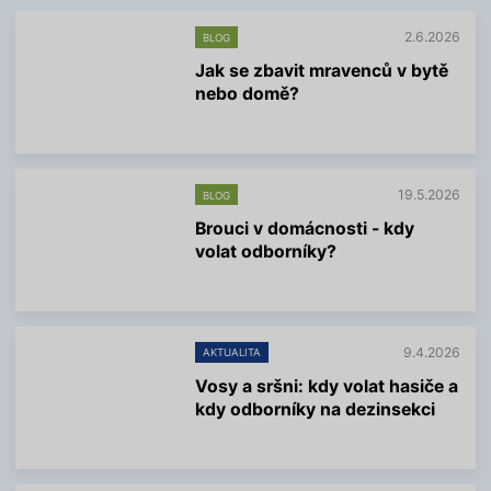
2.6.2026
BLOG
Jak se zbavit mravenců v bytě
nebo domě?
V
í
c
e
19.5.2026
BLOG
i
n
Brouci v domácnosti - kdy
f
volat odborníky?
o
r
V
m
í
a
c
c
e
í
9.4.2026
AKTUALITA
i
n
Vosy a sršni: kdy volat hasiče a
f
kdy odborníky na dezinsekci
o
r
V
m
í
a
c
c