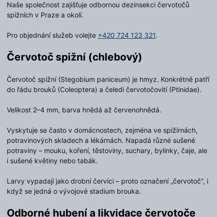
Naše společnost zajišťuje odbornou dezinsekci červotočů
spižních v Praze a okolí.
Pro objednání služeb volejte
+420 724 123 321
.
Červotoč spižní (chlebový)
Červotoč spižní (Stegobium paniceum) je hmyz. Konkrétně patří
do řádu brouků (Coleoptera) a čeledi červotočovití (Ptinidae).
Velikost 2–4 mm, barva hnědá až červenohnědá.
Vyskytuje se často v domácnostech, zejména ve spižírnách,
potravinových skladech a lékárnách. Napadá různé sušené
potraviny – mouku, koření, těstoviny, suchary, bylinky, čaje, ale
i sušené květiny nebo tabák.
Larvy vypadají jako drobní červíci – proto označení „červotoč“, i
když se jedná o vývojové stadium brouka.
Odborné hubení a likvidace červotoče