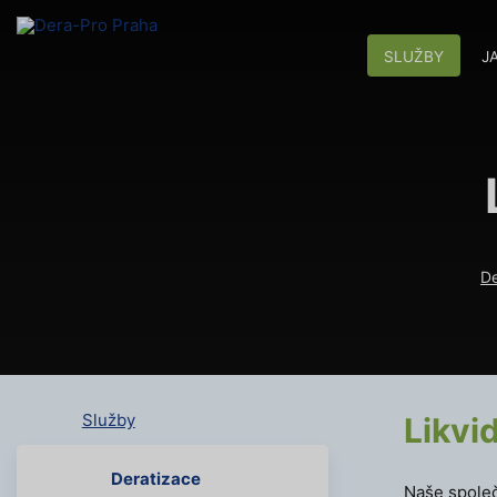
SLUŽBY
J
De
Služby
Likvi
Deratizace
Naše společ