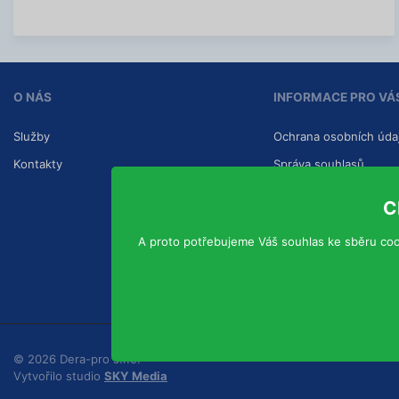
í
a
c
c
e
í
i
n
f
O NÁS
INFORMACE PRO VÁ
o
r
m
Služby
Ochrana osobních úda
a
c
Kontakty
Správa souhlasů
í
C
A proto potřebujeme Váš souhlas ke sběru coo
© 2026 Dera-pro s.r.o.
Vytvořilo studio
SKY Media