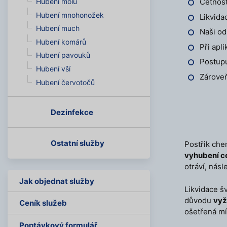
Hubení molů
Četnost
Hubení mnohonožek
Likvida
Hubení much
Naši od
Hubení komárů
Při apl
Hubení pavouků
Postupu
Hubení vší
Zároveň
Hubení červotočů
Dezinfekce
Ostatní služby
Postřik che
vyhubení c
otráví, násl
Jak objednat služby
Likvidace šv
důvodu
vyž
Ceník služeb
ošetřená mí
Poptávkový formulář