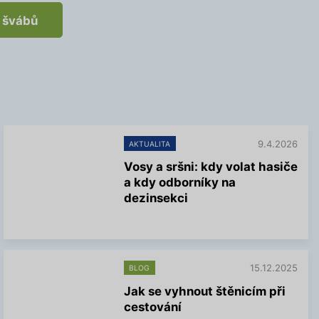
i švábů
9.4.2026
AKTUALITA
Vosy a sršni: kdy volat hasiče
a kdy odborníky na
dezinsekci
V
í
c
e
15.12.2025
BLOG
i
n
Jak se vyhnout štěnicím při
f
cestování
o
r