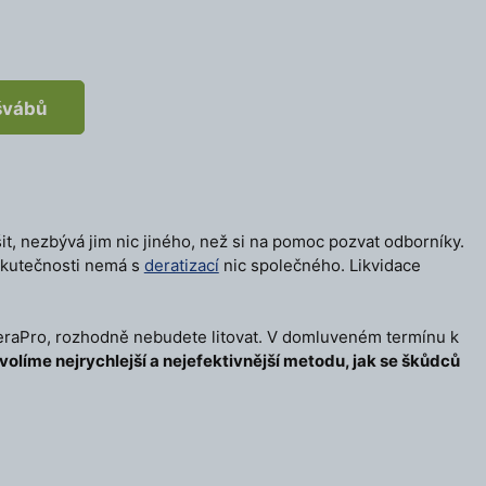
 švábů
it, nezbývá jim nic jiného, než si na pomoc pozvat odborníky.
skutečnosti nemá s
deratizací
nic společného. Likvidace
DeraPro, rozhodně nebudete litovat. V domluveném termínu k
volíme nejrychlejší a nejefektivnější metodu, jak se škůdců