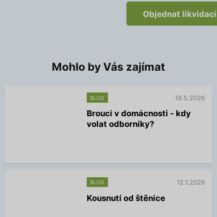
Objednat likvidac
Mohlo by Vás zajímat
19.5.2026
BLOG
Brouci v domácnosti - kdy
volat odborníky?
V
í
c
e
i
n
12.1.2026
BLOG
f
Kousnutí od štěnice
o
r
V
m