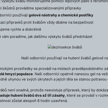
 výskytu švábů monitorujeme pomocí lepových pastí s feromon
ci škůdců provádíme specializovanými přípravky
borníci používají
gelové nástrahy a chemické postřiky
ikaci přípravků proti švábům vždy dbáme na bezpečnost
jeme rychle a diskrétně
 vám poradíme, jak dalšímu výskytu švábů předcházet
Naši odborníci používají na hubení švábů gelové ná
mickými prostředky se provádí na místech pravděpodobného zdro
elé hmyzí populace
. Naši odborníci opatrně nanesou gel na vešk
edně uhynou ve svých úkrytech a jejich těla se stanou potravou d
ábů není snadná, protože neexistuje přípravek, který by dokázal 
aduje hubení švábů dva až tři zásahy
, které se provádí v rozm
stnost zůstat alespoň 8 hodin uzavřená.