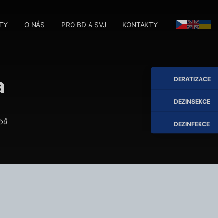
TY
O NÁS
PRO BD A SVJ
KONTAKTY
M
M
a
DERATIZACE
DEZINSEKCE
ábů
DEZINFEKCE