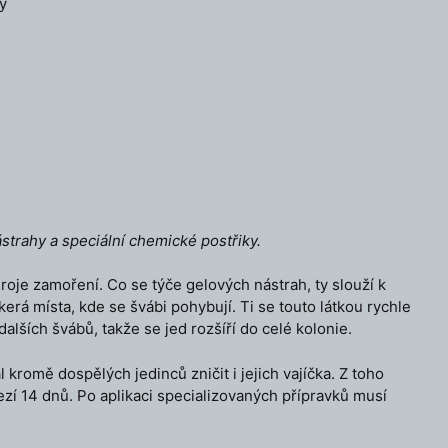
y
strahy a speciální chemické postřiky.
je zamoření. Co se týče gelových nástrah, ty slouží k
erá místa, kde se švábi pohybují. Ti se touto látkou rychle
alších švábů, takže se jed rozšíří do celé kolonie.
kromě dospělých jedinců zničit i jejich vajíčka. Z toho
ezí 14 dnů. Po aplikaci specializovaných přípravků musí