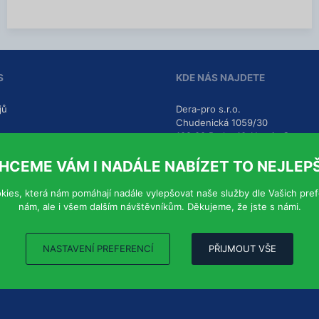
í
a
c
c
e
í
i
n
f
S
KDE NÁS NAJDETE
o
r
m
jů
Dera-pro s.r.o.
a
Chudenická 1059/30
c
102 00
Praha 10-Hostivař
í
HCEME VÁM I NADÁLE NABÍZET TO NEJLEPŠ
Ukázat na mapě
kies, která nám pomáhají nadále vylepšovat naše služby dle Vašich pre
Všechny kontakty
nám, ale i všem dalším návštěvníkům. Děkujeme, že jste s námi.
NASTAVENÍ PREFERENCÍ
PŘIJMOUT VŠE