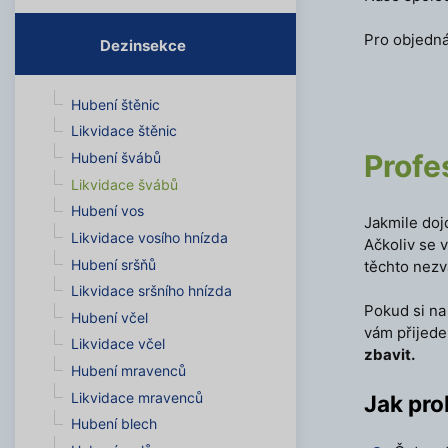
Pro objedná
Dezinsekce
Hubení štěnic
Likvidace štěnic
Profe
Hubení švábů
Likvidace švábů
Hubení vos
Jakmile doj
Likvidace vosího hnízda
Ačkoliv se 
Hubení sršňů
těchto nez
Likvidace sršního hnízda
Pokud si na
Hubení včel
vám přijed
Likvidace včel
zbavit.
Hubení mravenců
Likvidace mravenců
Jak pro
Hubení blech