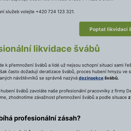
ní služeb volejte +420 724 123 321.
Poptat likvidaci
sionální likvidace švábů
de k přemnožení švábů a lidé už nejsou schopní situaci sami řeš
však často dožadují deratizace švábů, proces hubení hmyzu ve 
vaných návštěvníků se správně nazývá
dezinsekce
švábů.
 hubení švábů zavoláte naše profesionální pracovníky z firmy 
eme, zhodnotíme závažnost přemnožení švábů a podle situace
z
bíhá profesionální zásah?