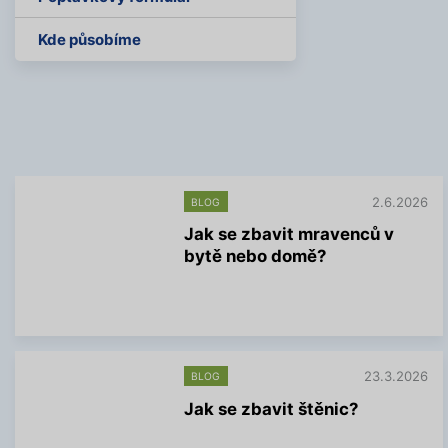
Kde působíme
2.6.2026
BLOG
Jak se zbavit mravenců v
bytě nebo domě?
V
í
c
e
i
n
23.3.2026
BLOG
f
Jak se zbavit štěnic?
o
r
V
m