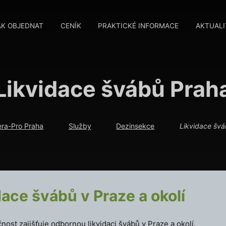
AK OBJEDNAT
CENÍK
PRAKTICKÉ INFORMACE
AKTUALI
Likvidace švábů Prah
ra-Pro Praha
Služby
Dezinsekce
Likvidace šv
dace švábů v Praze a okolí
nost zajišťuje odbornou likvidaci švábů v Praze a okolí.