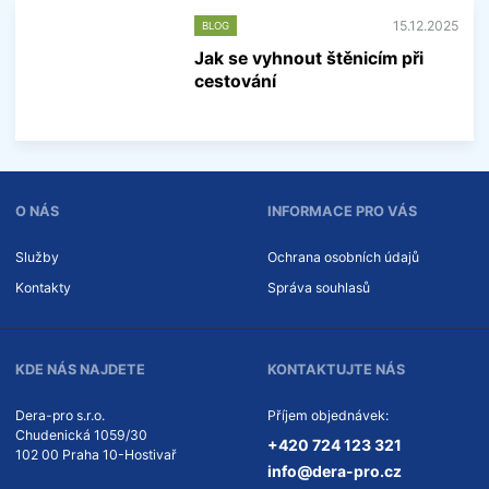
í
i
15.12.2025
BLOG
n
f
Jak se vyhnout štěnicím při
o
cestování
r
m
V
a
í
c
c
í
e
i
n
O NÁS
INFORMACE PRO VÁS
f
o
r
Služby
Ochrana osobních údajů
m
Kontakty
Správa souhlasů
a
c
í
KDE NÁS NAJDETE
KONTAKTUJTE NÁS
Dera-pro s.r.o.
Příjem objednávek:
Chudenická 1059/30
Tel
efon:
+420
724
123
321
102 00
Praha 10-Hostivař
E-
info@dera-pro.cz