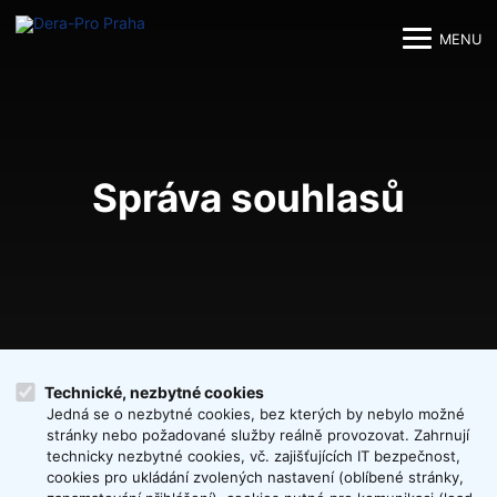
MENU
M
M
Správa souhlasů
Technické, nezbytné cookies
Jedná se o nezbytné cookies, bez kterých by nebylo možné
stránky nebo požadované služby reálně provozovat. Zahrnují
technicky nezbytné cookies, vč. zajišťujících IT bezpečnost,
cookies pro ukládání zvolených nastavení (oblíbené stránky,