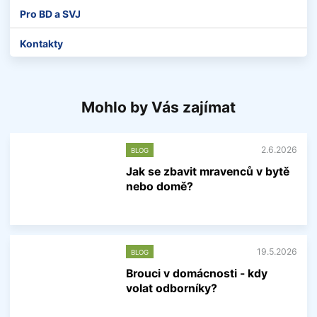
Pro BD a SVJ
Kontakty
Mohlo by Vás zajímat
2.6.2026
BLOG
Jak se zbavit mravenců v bytě
nebo domě?
V
í
c
e
19.5.2026
BLOG
i
n
Brouci v domácnosti - kdy
f
volat odborníky?
o
r
V
m