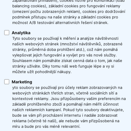
zapamatování přihlášení), cookies nutné pro komunikaci (load
balancing cookies), základní cookies pro fungování reklamy
(omezení počtu zobrazených reklam), cookies pro dodržování
podmínek přístupu na naše stránky a základní cookies pro
možnost A/B testování alternativních řešení stránek.
Analytika
Tyto soubory se používají k měření a analýze návštěvnosti
našich webových stránek (množství návštěvníků, zobrazené
stránky, průměrná doba prohlížení atd.), což nám pomáhá
vylepšovat jejich fungování a vyvíjet pro vás nové služby.
Souhlasem nám pomáháte získat cenná data o tom, jak naše
stránky užíváte. Díky tomu náš web funguje lépe a vy si
můžete užít pohodlnější nákupy.
Marketing
yto soubory se používají pro účely reklam zobrazovaných na
webových stránkách třetích stran, včetně sociálních sítí a
kontextové reklamy. Jsou přizpůsobeny vašim preferencím na
základě prohlíženého zboží a pomáhají nám měřit účinnost
našich reklamních kampaní. Pokud tyto soubory deaktivujete,
bude se vám při procházení internetu i nadále zobrazovat
reklama (včetně té naší), ale nebude vám přizpůsobená na
míru a bude pro vás méně relevantní.