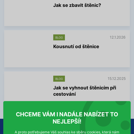
n
Jak se zbavit štěnic?
f
o
V
r
í
m
c
a
e
c
i
í
12.1.2026
BLOG
n
f
Kousnutí od štěnice
o
r
V
m
í
a
c
c
e
í
i
15.12.2025
BLOG
n
f
Jak se vyhnout štěnicím při
o
cestování
r
m
V
a
í
c
CHCEME VÁM I NADÁLE NABÍZET TO
c
í
e
NEJLEPŠÍ!
i
n
O NÁS
INFORMACE PRO VÁS
f
A proto potřebujeme Váš souhlas ke sběru cookies, která nám