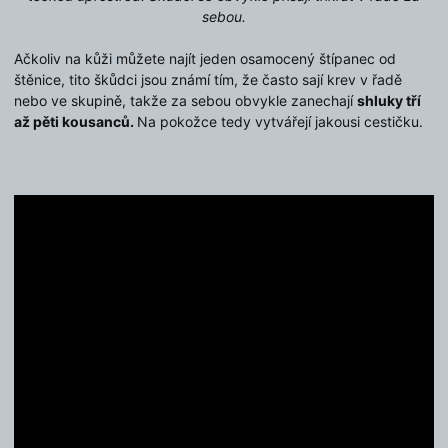
sebou.
Ačkoliv na kůži můžete najít jeden osamocený štípanec od
štěnice, tito škůdci jsou známí tím, že často sají krev v řadě
nebo ve skupině, takže za sebou obvykle zanechají
shluky tří
až pěti kousanců.
Na pokožce tedy vytvářejí jakousi cestičku.