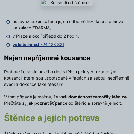
nezávazná konzultace jejich odborné likvidace a cenová
kalkulace ZDARMA,
v Praze a okolí příjezd do 2 hodin,
volejte ihned
724 123 321
!
Nejen nepříjemné kousance
Probouzíte se do nového dne s tělem pokrytým zarudlými
kousanci, které jsou uspořádané v řadách za sebou, nepříjemně
svědí a dokonce také otékají?
V tom případě je možné, že
vaši domácnost zamořily štěnice
.
Přečtěte si,
jak poznat štípance
od štěnic a správně je léčit.
Štěnice a jejich potrava
Štěnice právem patří mezi nejobávanější škůdce českých