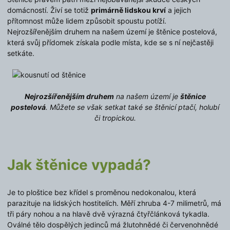
domácností. Živí se totiž
primárně lidskou krví
a jejich
přítomnost může lidem způsobit spoustu potíží.
Nejrozšířenějším druhem na našem území je štěnice postelová,
která svůj přídomek získala podle místa, kde se s ní nejčastěji
setkáte.
Nejrozšířenějším druhem
na našem území je
štěnice
postelová
. Můžete se však setkat také se štěnicí ptačí, holubí
či tropickou.
Jak štěnice vypadá?
Je to ploštice bez křídel s proměnou nedokonalou, která
parazituje na lidských hostitelích. Měří zhruba 4-7 milimetrů, má
tři páry nohou a na hlavě dvě výrazná čtyřčlánková tykadla.
Oválné tělo dospělých jedinců má žlutohnědé či červenohnědé