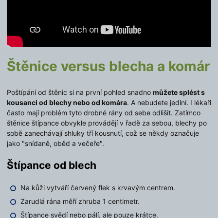
Štěnice versus blecha a komár
Poštípání od štěnic si na první pohled snadno
můžete splést s
kousanci od blechy nebo od komára
. A nebudete jediní. I lékaři
často mají problém tyto drobné rány od sebe odlišit. Zatímco
štěnice štípance obvykle provádějí v řadě za sebou, blechy po
sobě zanechávají shluky tří kousnutí, což se někdy označuje
jako "snídaně, oběd a večeře".
Štípance od blech
Na kůži vytváří červený flek s krvavým centrem.
Zarudlá rána měří zhruba 1 centimetr.
Štípance svědí nebo pálí, ale pouze krátce.