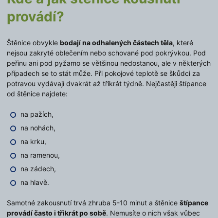
provádí?
Štěnice obvykle
bodají na odhalených částech těla
, které
nejsou zakryté oblečením nebo schované pod pokrývkou. Pod
peřinu ani pod pyžamo se většinou nedostanou, ale v některých
případech se to stát může. Při pokojové teplotě se škůdci za
potravou vydávají dvakrát až třikrát týdně. Nejčastěji štípance
od štěnice najdete:
na pažích,
na nohách,
na krku,
na ramenou,
na zádech,
na hlavě.
Samotné zakousnutí trvá zhruba 5-10 minut a štěnice
štípance
provádí často i třikrát po sobě
. Nemusíte o nich však vůbec