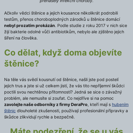
přenášely infekční choroby.
Ačkoliv vědci štěnice a jejich kousance několikrát podrobili
testům, přenos choroboplodných zárodků u štěnice domácí
nebyl prozatím prokázán
. Podle studie z roku 2017 v nich sice
žijí bakterie odolné vůči antibiotikům, nebylo ale zjištěno jejich
šíření na člověka.
Co dělat, když doma objevíte
štěnice?
Na těle vás svědí kousnutí od štěnice, našli jste pod postelí
jejich trus a jste si už celkem jistí, že vás tito nepříjemní škůdci
poctili svou nechtěnou přítomností? Jedná se sice o závažný
problém, ale nemusíte si zoufat. Co nejdříve si na pomoc
zavolejte naše odborníky z firmy DeraPro
, kteří mají s
hubením
štěnic
dlouholeté zkušenosti, používají profesionální přípravky a
škůdce zlikvidují rychle a bezpečně.
Máte podezření, že se u vás