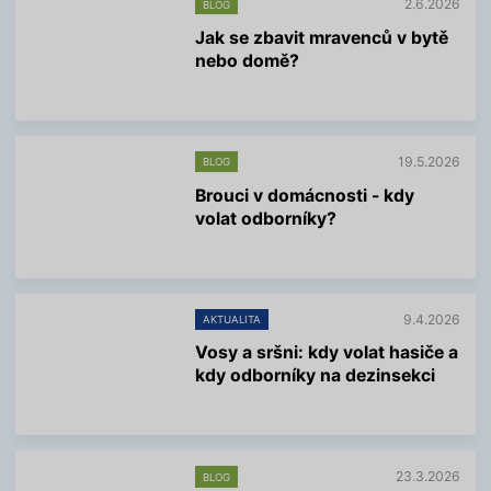
2.6.2026
BLOG
Jak se zbavit mravenců v bytě
nebo domě?
V
í
c
e
19.5.2026
BLOG
i
n
Brouci v domácnosti - kdy
f
volat odborníky?
o
r
V
m
í
a
c
c
e
í
9.4.2026
AKTUALITA
i
n
Vosy a sršni: kdy volat hasiče a
f
kdy odborníky na dezinsekci
o
r
V
m
í
a
c
c
e
í
23.3.2026
BLOG
i