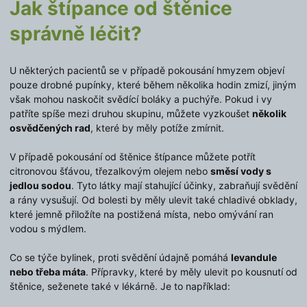
Jak štípance od štěnice
správně léčit?
U některých pacientů se v případě pokousání hmyzem objeví
pouze drobné pupínky, které během několika hodin zmizí, jiným
však mohou naskočit svědící boláky a puchýře. Pokud i vy
patříte spíše mezi druhou skupinu, můžete vyzkoušet
několik
osvědčených rad
, které by měly potíže zmírnit.
V případě pokousání od štěnice štípance můžete potřít
citronovou šťávou, třezalkovým olejem nebo
směsí vody s
jedlou sodou
. Tyto látky mají stahující účinky, zabraňují svědění
a rány vysušují. Od bolesti by měly ulevit také chladivé obklady,
které jemně přiložíte na postižená místa, nebo omývání ran
vodou s mýdlem.
Co se týče bylinek, proti svědění údajně pomáhá
levandule
nebo třeba máta
. Přípravky, které by měly ulevit po kousnutí od
štěnice, seženete také v lékárně. Je to například: