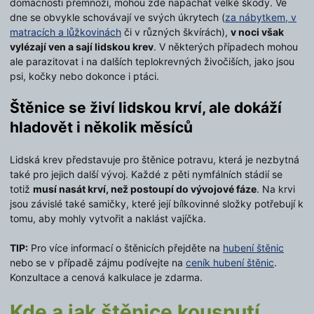
domácnosti přemnoží, mohou zde napáchat velké škody. Ve
dne se obvykle schovávají ve svých úkrytech (
za nábytkem, v
matracích a lůžkovinách
či v různých škvírách),
v noci však
vylézají ven a sají lidskou krev
. V některých případech mohou
ale parazitovat i na dalších teplokrevných živočiších, jako jsou
psi, kočky nebo dokonce i ptáci.
Štěnice se živí lidskou krví, ale dokáží
hladovět i několik měsíců
Lidská krev představuje pro štěnice potravu, která je nezbytná
také pro jejich další vývoj. Každé z pěti nymfálních stádií se
totiž
musí nasát krví, než postoupí do vývojové fáze
. Na krvi
jsou závislé také samičky, které její bílkovinné složky potřebují k
tomu, aby mohly vytvořit a naklást vajíčka.
TIP:
Pro více informací o štěnicích přejděte na
hubení štěnic
nebo se v případě zájmu podívejte na
ceník hubení štěnic
.
Konzultace a cenová kalkulace je zdarma.
Kde a jak štěnice kousnutí