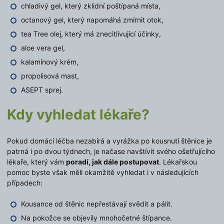
chladivý gel, který zklidní poštípaná místa,
octanový gel, který napomáhá zmírnit otok,
tea Tree olej, který má znecitlivující účinky,
aloe vera gel,
kalamínový krém,
propolisová mast,
ASEPT sprej.
Kdy vyhledat lékaře?
Pokud domácí léčba nezabírá a vyrážka po kousnutí štěnice je
patrná i po dvou týdnech, je načase navštívit svého ošetřujícího
lékaře, který vám
poradí, jak dále postupovat
. Lékařskou
pomoc byste však měli okamžitě vyhledat i v následujících
případech:
Kousance od štěnic nepřestávají svědit a pálit.
Na pokožce se objevily mnohočetné štípance.