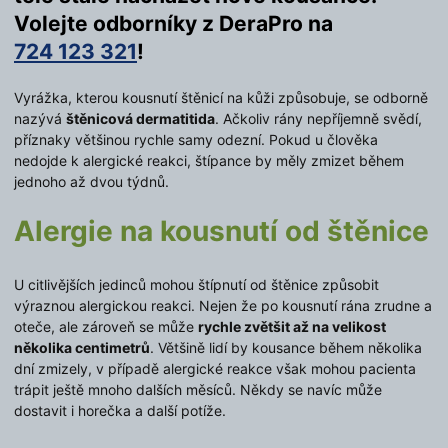
Volejte odborníky z DeraPro na
724 123 321
!
Vyrážka, kterou kousnutí štěnicí na kůži způsobuje, se odborně
nazývá
štěnicová dermatitida
. Ačkoliv rány nepříjemně svědí,
příznaky většinou rychle samy odezní. Pokud u člověka
nedojde k alergické reakci, štípance by měly zmizet během
jednoho až dvou týdnů.
Alergie na kousnutí od štěnice
U citlivějších jedinců mohou štípnutí od štěnice způsobit
výraznou alergickou reakci. Nejen že po kousnutí rána zrudne a
oteče, ale zároveň se může
rychle zvětšit až na velikost
několika centimetrů
. Většině lidí by kousance během několika
dní zmizely, v případě alergické reakce však mohou pacienta
trápit ještě mnoho dalších měsíců. Někdy se navíc může
dostavit i horečka a další potíže.