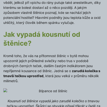
vědět, jelikož při vpichu do rány putuje také anestetikum, díky
kterému se bolest dostaví až o něco později. A jakým
způsobem vlastně štěnice poznají, kde se nachází jejich
potenciální hostitel? Hlavními podněty jsou teplota kůže a oxid
uhličitý, který člověk během spánku vylučuje.
Jak vypadá kousnutí od
štěnice?
Kromě toho, že vás na přítomnost štěnic v bytě mohou
upozornit jejich průhledné svlečky nebo trus v podobě
drobných černých teček, dalším častým indikátorem jsou
nepříjemné kousance od štěnic. Jedná se o
zarudlá kolečka s
tmavší tečkou uprostřed
, která jsou velká v průměru několik
milimetrů.
Kousnutí od štěnice vypadá jako zarudlé kolečko s tmavou
tečkou uprostřed. Škůdci se obvykle přisají třikrát v řadě za