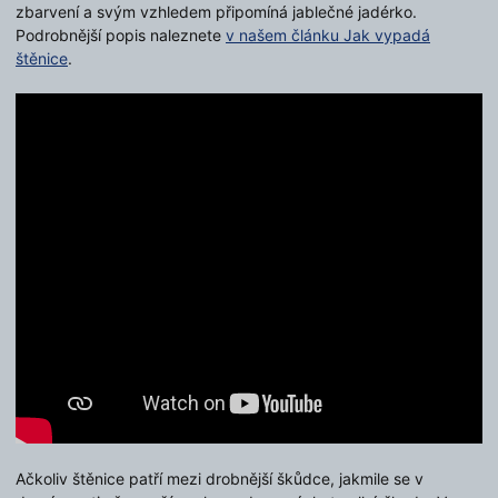
zbarvení a svým vzhledem připomíná jablečné jadérko.
Podrobnější popis naleznete
v našem článku Jak vypadá
štěnice
.
Ačkoliv štěnice patří mezi drobnější škůdce, jakmile se v