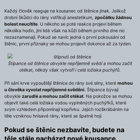
Každý člověk reaguje na kousanec od štěnice jinak. Jelikož
drobní škůdci do rány vstřikují anestetikum,
zpočátku žádnou
bolest neucítíte
. U někoho se poté reakce projeví během
několika hodin, jiní lidé však na kůži během prvního dne nic
nezaznamenají. Pokud se navíc jedná o první pokousání od
štěnic, první příznaky se mohou projevit dokonce až za týden.
Štípance od štěnice obvykle nepříjemně svědí a mohou začít
otékat, někdy však vytvoří i celá ložiska puchýřů.
Při sání krve vypouštějí štěnice do rány své sliny, které
mohou
u člověka vyvolat nepříjemné svědění
. Štípance bývají
obvykle
zarudlé a mohou začít otékat
. Na pokožce se mohou
objevit také celá ložiska vodou vyplněných puchýřků, které
svým vzhledem připomínají kopřivku. Jejich rozškrábáním na
těle vzniknou hnisavé rány, které se špatně hojí.
Pokud se štěnic nezbavíte, budete na
těle stále nacházet nové kousance.