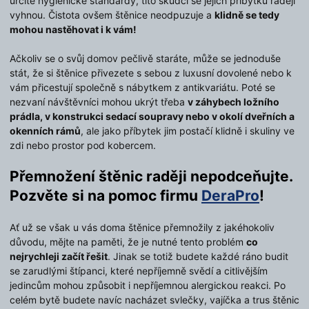
určitě hygienické standardy, tito škůdci se jejich příbytku raději
vyhnou. Čistota ovšem štěnice neodpuzuje a
klidně se tedy
mohou nastěhovat i k vám!
Ačkoliv se o svůj domov pečlivě staráte, může se jednoduše
stát, že si štěnice přivezete s sebou z luxusní dovolené nebo k
vám přicestují společně s nábytkem z antikvariátu. Poté se
nezvaní návštěvníci mohou ukrýt třeba
v záhybech ložního
prádla, v konstrukci sedací soupravy nebo v okolí dveřních a
okenních rámů
, ale jako příbytek jim postačí klidně i skuliny ve
zdi nebo prostor pod kobercem.
Přemnožení štěnic raději nepodceňujte.
Pozvěte si na pomoc firmu
DeraPro
!
Ať už se však u vás doma štěnice přemnožily z jakéhokoliv
důvodu, mějte na paměti, že je nutné tento problém
co
nejrychleji začít řešit
. Jinak se totiž budete každé ráno budit
se zarudlými štípanci, které nepříjemně svědí a citlivějším
jedincům mohou způsobit i nepříjemnou alergickou reakci. Po
celém bytě budete navíc nacházet svlečky, vajíčka a trus štěnic