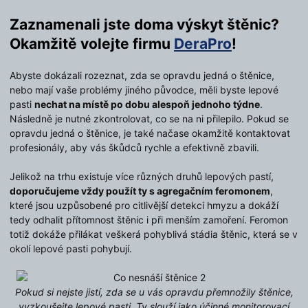
Zaznamenali jste doma výskyt štěnic?
Okamžitě volejte firmu
DeraPro
!
Abyste dokázali rozeznat, zda se opravdu jedná o štěnice,
nebo mají vaše problémy jiného původce, měli byste lepové
pasti
nechat na místě po dobu alespoň jednoho týdne
.
Následně je nutné zkontrolovat, co se na ni přilepilo. Pokud se
opravdu jedná o štěnice, je také načase okamžitě kontaktovat
profesionály, aby vás škůdců rychle a efektivně zbavili.
Jelikož na trhu existuje více různých druhů lepových pastí,
doporučujeme vždy použít ty s agregačním feromonem
,
které jsou uzpůsobené pro citlivější detekci hmyzu a dokáží
tedy odhalit přítomnost štěnic i při menším zamoření. Feromon
totiž dokáže přilákat veškerá pohyblivá stádia štěnic, která se v
okolí lepové pasti pohybují.
Pokud si nejste jistí, zda se u vás opravdu přemnožily štěnice,
vyzkoušejte lepové pasti. Ty slouží jako účinné monitorovací