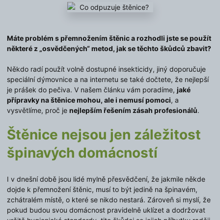
Máte problém s přemnožením štěnic a rozhodli jste se použít
některé z „osvědčených“ metod, jak se těchto škůdců zbavit?
Někdo radí použít volně dostupné insekticidy, jiný doporučuje
speciální dýmovnice a na internetu se také dočtete, že nejlepší
je prášek do pečiva. V našem článku vám poradíme,
jaké
přípravky na štěnice mohou, ale i nemusí pomoci
, a
vysvětlíme, proč je
nejlepším řešením zásah profesionálů
.
Štěnice nejsou jen záležitost
špinavých domácností
I v dnešní době jsou lidé mylně přesvědčení, že jakmile někde
dojde k přemnožení štěnic, musí to být jedině na špinavém,
zchátralém místě, o které se nikdo nestará. Zároveň si myslí, že
pokud budou svou domácnost pravidelně uklízet a dodržovat