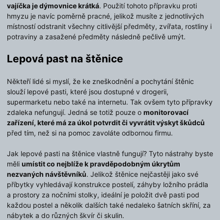
vajíčka je dýmovnice krátká
. Použití tohoto přípravku proti
hmyzu je navíc poměrně pracné, jelikož musíte z jednotlivých
místností odstranit všechny citlivější předměty, zvířata, rostliny i
potraviny a zasažené předměty následně pečlivě umýt.
Lepová past na štěnice
Někteří lidé si myslí, že ke zneškodnění a pochytání štěnic
slouží lepové pasti, které jsou dostupné v drogerii,
supermarketu nebo také na internetu. Tak ovšem tyto přípravky
zdaleka nefungují. Jedná se totiž pouze o
monitorovací
zařízení, které má za úkol potvrdit či vyvrátit výskyt škůdců
před tím, než si na pomoc zavoláte odbornou firmu.
Jak lepové pasti na štěnice vlastně fungují? Tyto nástrahy byste
měli
umístit co nejblíže k pravděpodobným úkrytům
nezvaných návštěvníků
. Jelikož štěnice nejčastěji jako své
příbytky vyhledávají konstrukce postelí, záhyby ložního prádla
a prostory za nočními stolky, ideální je položit dvě pasti pod
každou postel a několik dalších také nedaleko šatních skříní, za
nábytek a do různých škvír či skulin.