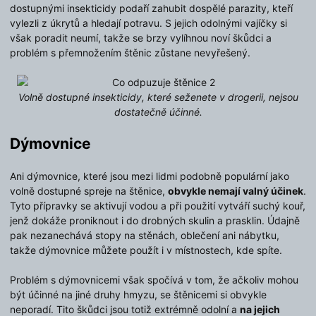
dostupnými insekticidy podaří zahubit dospělé parazity, kteří
vylezli z úkrytů a hledají potravu. S jejich odolnými vajíčky si
však poradit neumí, takže se brzy vylíhnou noví škůdci a
problém s přemnožením štěnic zůstane nevyřešený.
Volně dostupné insekticidy, které seženete v drogerii, nejsou
dostatečně účinné.
Dýmovnice
Ani dýmovnice, které jsou mezi lidmi podobně populární jako
volně dostupné spreje na štěnice,
obvykle nemají valný účinek
.
Tyto přípravky se aktivují vodou a při použití vytváří suchý kouř,
jenž dokáže proniknout i do drobných skulin a prasklin. Údajně
pak nezanechává stopy na stěnách, oblečení ani nábytku,
takže dýmovnice můžete použít i v místnostech, kde spíte.
Problém s dýmovnicemi však spočívá v tom, že ačkoliv mohou
být účinné na jiné druhy hmyzu, se štěnicemi si obvykle
neporadí. Tito škůdci jsou totiž extrémně odolní a
na jejich