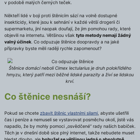
v podobě malých černých teček.
Někteří lidé v boji proti štěnicím sází na volně dostupné
insekticidy, které jsou k sehnání v každé větší drogerii či
supermarketu, jiní naopak doufají, že jim pomohou rady, které
objevili na internetu. Většinou však
tyto metody nemají žádný
valný účinek
. Co odpuzuje štěnice doopravdy a na jaké
přípravky byste měli raději rychle zapomenout?
Štěnice domácí neboli Cimex lectularius je druh polokřídlého
hmyzu, který patří mezi běžné lidské parazity a živí se lidskou
krví.
Co štěnice nesnáší?
Pokud se chcete
zbavit štěnic vlastními silami
, abyste ušetřili
čas i peníze a nemuseli se vystavovat posměchu okolí, jistě vás
napadlo, že by mohly pomoci „osvědčené“ rady našich babiček.
Těch je v dnešní době sice plný internet, takže nebudete muset
hledat dlouho, ale
bohužel se většinou jedná o absolutně