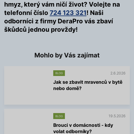
hmyz, který vám ničí život? Volejte na
telefonní číslo
724 123 321
! Naši
odborníci z firmy DeraPro vás zbaví
škůdců jednou provždy!
Mohlo by Vás zajímat
2.6.2026
BLOG
Jak se zbavit mravenců v bytě
nebo domě?
V
í
c
e
19.5.2026
BLOG
i
n
Brouci v domácnosti - kdy
f
volat odborníky?
o