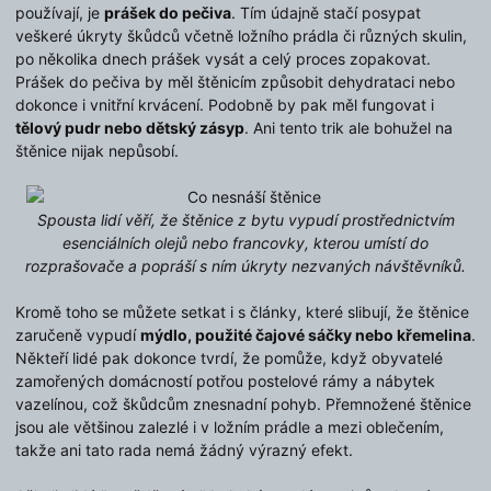
používají, je
prášek do pečiva
. Tím údajně stačí posypat
veškeré úkryty škůdců včetně ložního prádla či různých skulin,
po několika dnech prášek vysát a celý proces zopakovat.
Prášek do pečiva by měl štěnicím způsobit dehydrataci nebo
dokonce i vnitřní krvácení. Podobně by pak měl fungovat i
tělový pudr nebo dětský zásyp
. Ani tento trik ale bohužel na
štěnice nijak nepůsobí.
Spousta lidí věří, že štěnice z bytu vypudí prostřednictvím
esenciálních olejů nebo francovky, kterou umístí do
rozprašovače a popráší s ním úkryty nezvaných návštěvníků.
Kromě toho se můžete setkat i s články, které slibují, že štěnice
zaručeně vypudí
mýdlo, použité čajové sáčky nebo křemelina
.
Někteří lidé pak dokonce tvrdí, že pomůže, když obyvatelé
zamořených domácností potřou postelové rámy a nábytek
vazelínou, což škůdcům znesnadní pohyb. Přemnožené štěnice
jsou ale většinou zalezlé i v ložním prádle a mezi oblečením,
takže ani tato rada nemá žádný výrazný efekt.