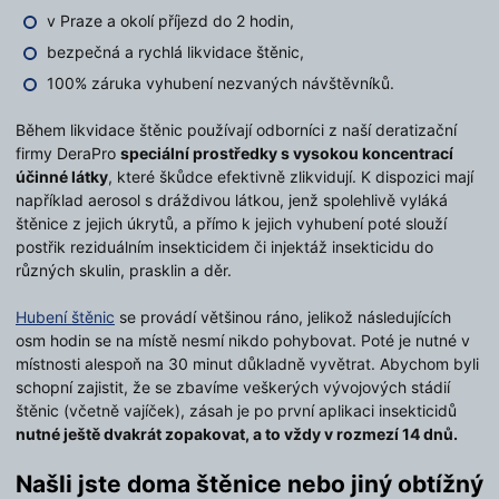
v Praze a okolí příjezd do 2 hodin,
bezpečná a rychlá likvidace štěnic,
100% záruka vyhubení nezvaných návštěvníků.
Během likvidace štěnic používají odborníci z naší deratizační
firmy DeraPro
speciální prostředky s vysokou koncentrací
účinné látky
, které škůdce efektivně zlikvidují. K dispozici mají
například aerosol s dráždivou látkou, jenž spolehlivě vyláká
štěnice z jejich úkrytů, a přímo k jejich vyhubení poté slouží
postřik reziduálním insekticidem či injektáž insekticidu do
různých skulin, prasklin a děr.
Hubení štěnic
se provádí většinou ráno, jelikož následujících
osm hodin se na místě nesmí nikdo pohybovat. Poté je nutné v
místnosti alespoň na 30 minut důkladně vyvětrat. Abychom byli
schopní zajistit, že se zbavíme veškerých vývojových stádií
štěnic (včetně vajíček), zásah je po první aplikaci insekticidů
nutné ještě dvakrát zopakovat, a to vždy v rozmezí 14 dnů.
Našli jste doma štěnice nebo jiný obtížný