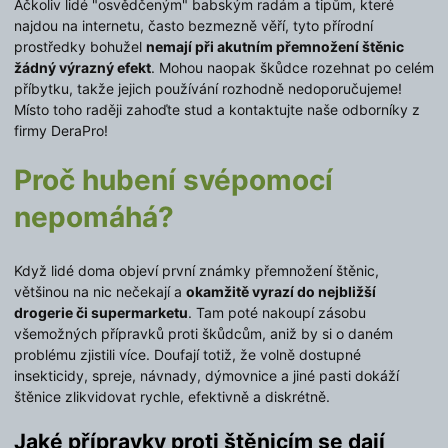
Ačkoliv lidé "osvědčeným" babským radám a tipům, které
najdou na internetu, často bezmezně věří, tyto přírodní
prostředky bohužel
nemají při akutním přemnožení štěnic
žádný výrazný efekt
. Mohou naopak škůdce rozehnat po celém
příbytku, takže jejich používání rozhodně nedoporučujeme!
Místo toho raději zahoďte stud a kontaktujte naše odborníky z
firmy DeraPro!
Proč hubení svépomocí
nepomáhá?
Když lidé doma objeví první známky přemnožení štěnic,
většinou na nic nečekají a
okamžitě vyrazí do nejbližší
drogerie či supermarketu
. Tam poté nakoupí zásobu
všemožných přípravků proti škůdcům, aniž by si o daném
problému zjistili více. Doufají totiž, že volně dostupné
insekticidy, spreje, návnady, dýmovnice a jiné pasti dokáží
štěnice zlikvidovat rychle, efektivně a diskrétně.
Jaké přípravky proti štěnicím se dají