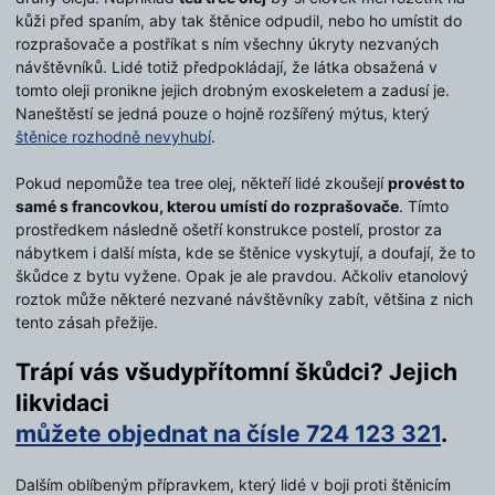
kůži před spaním, aby tak štěnice odpudil, nebo ho umístit do
rozprašovače a postříkat s ním všechny úkryty nezvaných
návštěvníků. Lidé totiž předpokládají, že látka obsažená v
tomto oleji pronikne jejich drobným exoskeletem a zadusí je.
Naneštěstí se jedná pouze o hojně rozšířený mýtus, který
štěnice rozhodně nevyhubí
.
Pokud nepomůže tea tree olej, někteří lidé zkoušejí
provést to
samé s francovkou, kterou umístí do rozprašovače
. Tímto
prostředkem následně ošetří konstrukce postelí, prostor za
nábytkem i další místa, kde se štěnice vyskytují, a doufají, že to
škůdce z bytu vyžene. Opak je ale pravdou. Ačkoliv etanolový
roztok může některé nezvané návštěvníky zabít, většina z nich
tento zásah přežije.
Trápí vás všudypřítomní škůdci? Jejich
likvidaci
můžete objednat na čísle 724 123 321
.
Dalším oblíbeným přípravkem, který lidé v boji proti štěnicím