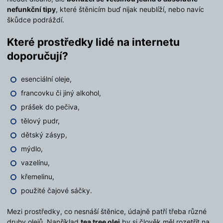
nefunkční tipy
, které štěnicím buď nijak neublíží, nebo navíc
škůdce podráždí.
Které prostředky lidé na internetu
doporučují?
esenciální oleje,
francovku či jiný alkohol,
prášek do pečiva,
tělový pudr,
dětský zásyp,
mýdlo,
vazelínu,
křemelinu,
použité čajové sáčky.
Mezi prostředky, co nesnáší štěnice, údajně patří třeba různé
druhy olejů. Například
tea tree olej
by si člověk měl rozetřít na