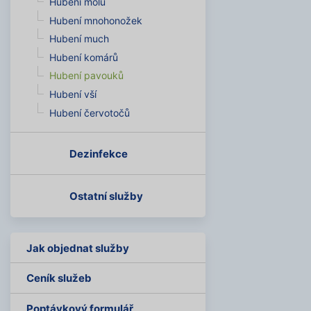
Hubení molů
Hubení mnohonožek
Hubení much
Hubení komárů
Hubení pavouků
Hubení vší
Hubení červotočů
Dezinfekce
Ostatní služby
Jak objednat služby
Ceník služeb
Poptávkový formulář