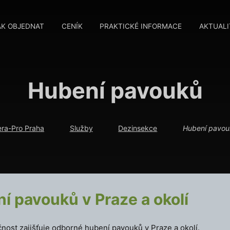
AK OBJEDNAT
CENÍK
PRAKTICKÉ INFORMACE
AKTUALI
Hubení pavouků
ra-Pro Praha
Služby
Dezinsekce
Hubení pavou
í pavouků v Praze a okolí
nost zajišťuje odborné hubení pavouků v Praze a okolí.