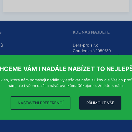
í
a
c
c
e
í
i
n
f
S
KDE NÁS NAJDETE
o
r
m
jů
Dera-pro s.r.o.
a
Chudenická 1059/30
c
102 00
Praha 10-Hostivař
í
HCEME VÁM I NADÁLE NABÍZET TO NEJLEPŠ
Ukázat na mapě
kies, která nám pomáhají nadále vylepšovat naše služby dle Vašich pre
Všechny kontakty
nám, ale i všem dalším návštěvníkům. Děkujeme, že jste s námi.
NASTAVENÍ PREFERENCÍ
PŘIJMOUT VŠE