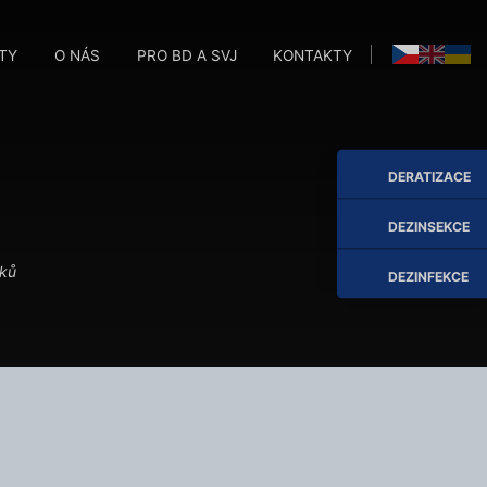
TY
O NÁS
PRO BD A SVJ
KONTAKTY
M
M
DERATIZACE
DEZINSEKCE
ků
DEZINFEKCE