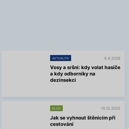
9.4.2026
AKTUALITA
Vosy a sršni: kdy volat hasiče
a kdy odborníky na
dezinsekci
V
í
c
e
15.12.2025
BLOG
i
n
Jak se vyhnout štěnicím při
f
cestování
o
r