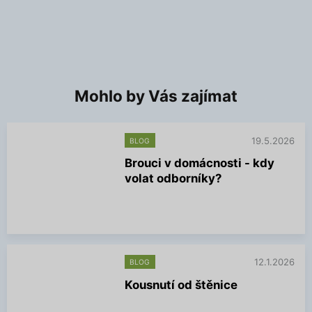
Mohlo by Vás zajímat
19.5.2026
BLOG
Brouci v domácnosti - kdy
volat odborníky?
V
í
c
e
i
n
12.1.2026
BLOG
f
Kousnutí od štěnice
o
r
V
m