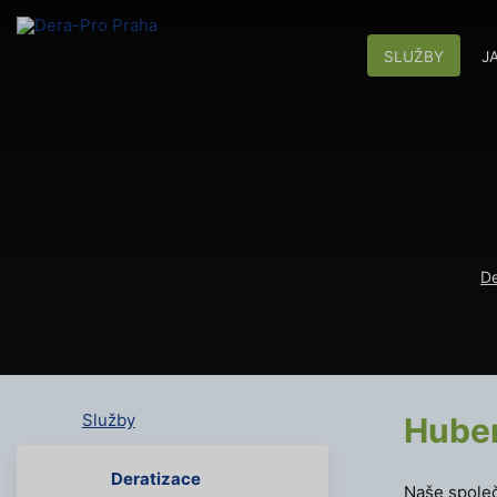
SLUŽBY
J
De
Služby
Huben
Deratizace
Naše společ