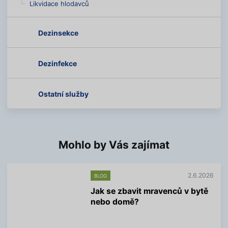
Likvidace hlodavců
Dezinsekce
Dezinfekce
Ostatní služby
Mohlo by Vás zajímat
2.6.2026
BLOG
Jak se zbavit mravenců v bytě
nebo domě?
V
í