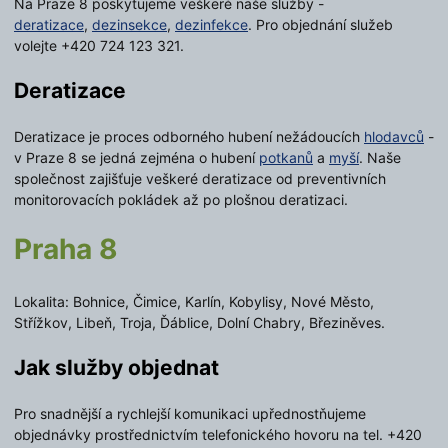
Na Praze 8 poskytujeme veškeré naše služby -
deratizace
,
dezinsekce
,
dezinfekce
. Pro objednání služeb
volejte +420 724 123 321.
Deratizace
Deratizace je proces odborného hubení nežádoucích
hlodavců
-
v Praze 8 se jedná zejména o hubení
potkanů
a
myší
. Naše
společnost zajišťuje veškeré deratizace od preventivních
monitorovacích pokládek až po plošnou deratizaci.
Praha 8
Lokalita: Bohnice, Čimice, Karlín, Kobylisy, Nové Město,
Střížkov, Libeň, Troja, Ďáblice, Dolní Chabry, Březiněves.
Jak služby objednat
Pro snadnější a rychlejší komunikaci upřednostňujeme
objednávky prostřednictvím telefonického hovoru na tel. +420