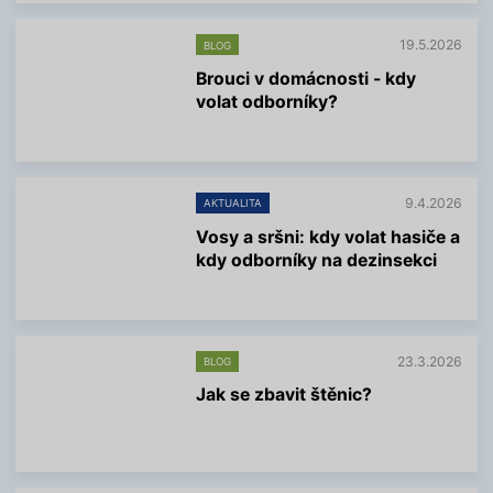
c
e
19.5.2026
BLOG
i
n
Brouci v domácnosti - kdy
f
volat odborníky?
o
r
V
m
í
a
c
c
e
í
9.4.2026
AKTUALITA
i
n
Vosy a sršni: kdy volat hasiče a
f
kdy odborníky na dezinsekci
o
r
V
m
í
a
c
c
e
í
23.3.2026
BLOG
i
n
Jak se zbavit štěnic?
f
o
V
r
í
m
c
a
e
c