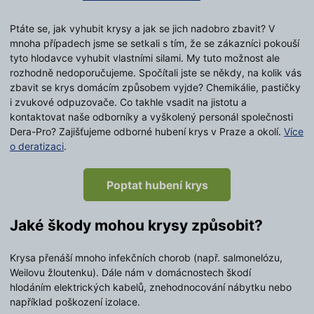
Ptáte se, jak vyhubit krysy a jak se jich nadobro zbavit? V
mnoha případech jsme se setkali s tím, že se zákazníci pokouší
tyto hlodavce vyhubit vlastními silami. My tuto možnost ale
rozhodně nedoporučujeme. Spočítali jste se někdy, na kolik vás
zbavit se krys domácím způsobem vyjde? Chemikálie, pastičky
i zvukové odpuzovače. Co takhle vsadit na jistotu a
kontaktovat naše odborníky a vyškolený personál společnosti
Dera-Pro? Zajišťujeme odborné hubení krys v Praze a okolí.
Více
o deratizaci
.
Poptat hubení krys
Jaké škody mohou krysy způsobit?
Krysa přenáší mnoho infekčních chorob (např. salmonelózu,
Weilovu žloutenku). Dále nám v domácnostech škodí
hlodáním elektrických kabelů, znehodnocování nábytku nebo
například poškození izolace.