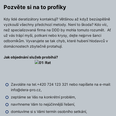
Pozvěte si na to profíky
Kdy lidé deratizátory kontaktují? Většinou až když bezúspěšně
vyzkouší všechny předchozí metody. Není to škoda? Kdo víc,
než specializovaná firma na DDD by mohla tomuto rozumět. Ať
už vás trápí myši, potkani nebo krysy, dejte nejprve šanci
odborníkům. Vyvarujete se tak chyb, které hubení hlodavců v
domácnostech zbytečně protahují.
Jak objednání služeb probíhá?
Zavoláte na tel.+420 724 123 321 nebo napíšete na e-mail:
info@dera-pro.cz,
zeptáme se Vás na konkrétní problém,
navrhneme Vám to nejúčinnější řešení,
domluvíme si s Vámi termín osobního setkání,