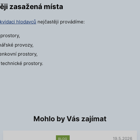
ěji zasažená místa
ikvidaci hlodavců
nejčastěji provádíme:
 prostory,
nářské provozy,
enkovní prostory,
 technické prostory.
Mohlo by Vás zajímat
19.5.2026
BLOG