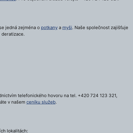
 se jedná zejména o
potkany
a
myši
. Naše společnost zajišťuje
 deratizace.
nictvím telefonického hovoru na tel. +420 724 123 321,
káte v našem
ceníku služeb
.
ch lokalitách: