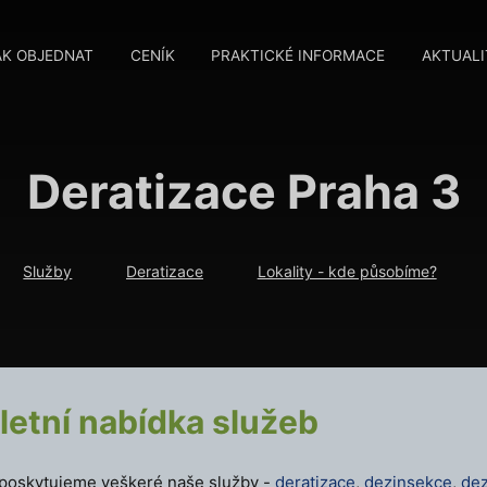
AK OBJEDNAT
CENÍK
PRAKTICKÉ INFORMACE
AKTUALI
Deratizace Praha 3
Služby
Deratizace
Lokality - kde působíme?
etní nabídka služeb
poskytujeme veškeré naše služby -
deratizace
,
dezinsekce
,
dez