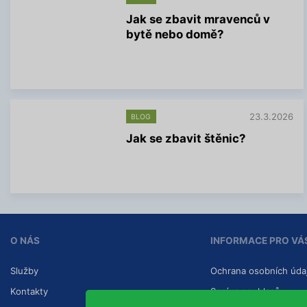
Jak se zbavit mravenců v
bytě nebo domě?
V
í
c
e
i
n
23.3.2026
BLOG
f
Jak se zbavit štěnic?
o
r
V
m
í
a
c
c
e
í
i
n
f
O NÁS
INFORMACE PRO VÁ
o
r
m
Služby
Ochrana osobních úda
a
c
Kontakty
Správa souhlasů
í