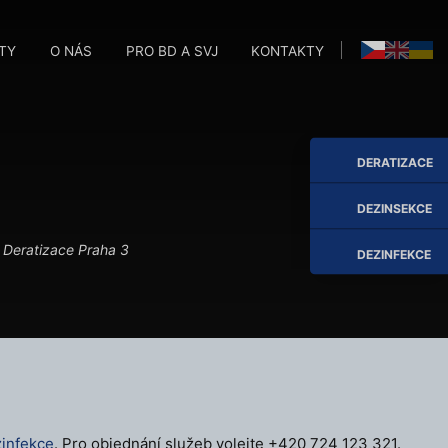
TY
O NÁS
PRO BD A SVJ
KONTAKTY
M
M
DERATIZACE
DEZINSEKCE
Deratizace Praha 3
DEZINFEKCE
infekce
. Pro objednání služeb volejte +420 724 123 321.