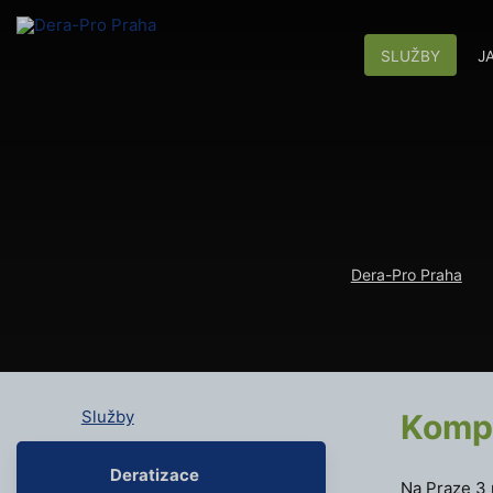
SLUŽBY
J
Dera-Pro Praha
Služby
Kompl
Deratizace
Na Praze 3 