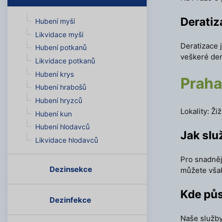
Derati
Hubení myší
Likvidace myší
Deratizace
Hubení potkanů
veškeré der
Likvidace potkanů
Hubení krys
Praha
Hubení hrabošů
Hubení hryzců
Lokality: Ž
Hubení kun
Hubení hlodavců
Jak slu
Likvidace hlodavců
Pro snadněj
Dezinsekce
můžete však
Kde pů
Dezinfekce
Naše služby