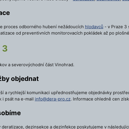
zace
 je proces odborného hubení nežádoucích
hlodavců
- v Praze 3
atizace od preventivních monitorovacích pokládek až po plošné
 3
ižkov a severovýchodní část Vinohrad.
žby objednat
ší a rychlejší komunikaci upřednostňujeme objednávky prostřed
 i psát na e-mail
info@dera-pro.cz
. Informace ohledně cen zís
sobíme
 deratizace, dezinsekce a dezinfekce poskytujeme v následující