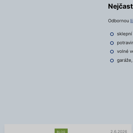
Nejčast
Odbornou
l
sklepní
potravi
volné v
garáže,
2.6.2026
BLOG