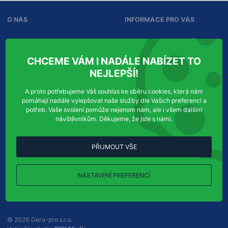
i
n
O NÁS
INFORMACE PRO VÁS
f
o
r
Služby
Ochrana osobních údajů
m
Kontakty
Správa souhlasů
a
CHCEME VÁM I NADÁLE NABÍZET TO
c
NEJLEPŠÍ!
í
A proto potřebujeme Váš souhlas ke sběru cookies, která nám
KDE NÁS NAJDETE
KONTAKTUJTE NÁS
pomáhají nadále vylepšovat naše služby dle Vašich preferencí a
potřeb. Vaše svolení pomůže nejenom nám, ale i všem dalším
Dera-pro s.r.o.
Příjem objednávek:
návštěvníkům. Děkujeme, že jste s námi.
Chudenická 1059/30
Tel
efon:
+420
724
123
321
102 00
Praha 10-Hostivař
E-
info@dera-pro.cz
PŘIJMOUT VŠE
mail:
Ukázat na mapě
NASTAVENÍ PREFERENCÍ
Všechny kontakty
© 2026 Dera-pro s.r.o.
P