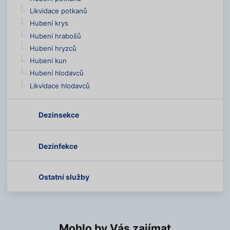
Likvidace potkanů
Hubení krys
Hubení hrabošů
Hubení hryzců
Hubení kun
Hubení hlodavců
Likvidace hlodavců
Dezinsekce
Dezinfekce
Ostatní služby
Mohlo by Vás zajímat