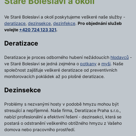
Staré Boleslavi a okolí
Ve Staré Boleslavi a okolí poskytujeme veškeré naše služby -
deratizace
,
dezinsekce
,
dezinfekce
.
Pro objednání služeb
volejte
+420 724 123 321
.
Deratizace
Deratizace je proces odborného hubení nežádoucích
hlodavců
-
ve Staré Boleslavi se jedná zejména o
potkany
a
myši
. Naše
společnost zajišťuje veškeré deratizace od preventivních
monitorovacích pokládek až po plošné deratizace.
Dezinsekce
Problémy s nezvanými hosty v podobě hmyzu mohou být
stresující a nepříjemné. Naše firma, Deratizace Praha s.r.o.,
nabízí profesionální a efektivní řešení - dezinsekci, která se
postará o odstranění veškerého obtížného hmyzu z Vašeho
domova nebo pracovního prostředí.