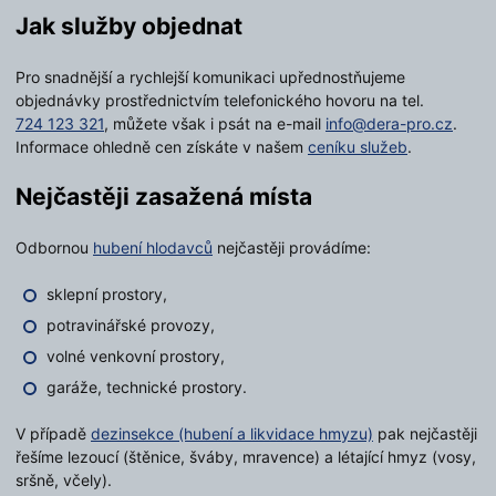
Jak služby objednat
Pro snadnější a rychlejší komunikaci upřednostňujeme
objednávky prostřednictvím telefonického hovoru na tel.
724 123 321
, můžete však i psát na e-mail
info@dera-pro.cz
.
Informace ohledně cen získáte v našem
ceníku služeb
.
Nejčastěji zasažená místa
Odbornou
hubení hlodavců
nejčastěji provádíme:
sklepní prostory,
potravinářské provozy,
volné venkovní prostory,
garáže, technické prostory.
V případě
dezinsekce (hubení a likvidace hmyzu)
pak nejčastěji
řešíme lezoucí (štěnice, šváby, mravence) a létající hmyz (vosy,
sršně, včely).