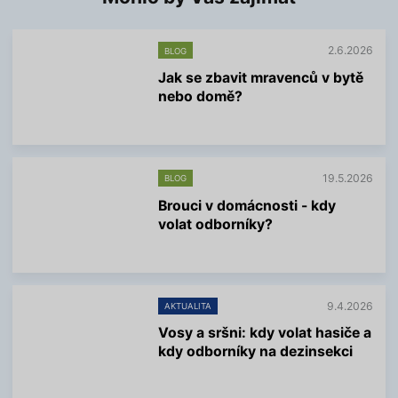
2.6.2026
BLOG
Jak se zbavit mravenců v bytě
nebo domě?
V
í
c
e
19.5.2026
BLOG
i
n
Brouci v domácnosti - kdy
f
volat odborníky?
o
r
V
m
í
a
c
c
e
í
9.4.2026
AKTUALITA
i
n
Vosy a sršni: kdy volat hasiče a
f
kdy odborníky na dezinsekci
o
r
V
m
í
a