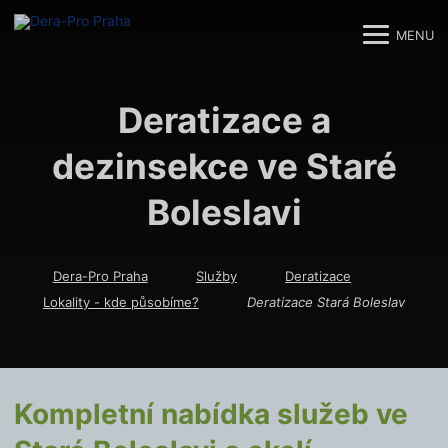
MENU
M
M
Deratizace a
dezinsekce ve Staré
Boleslavi
Dera-Pro Praha
Služby
Deratizace
Lokality - kde působíme?
Deratizace Stará Boleslav
Kompletní nabídka služeb ve