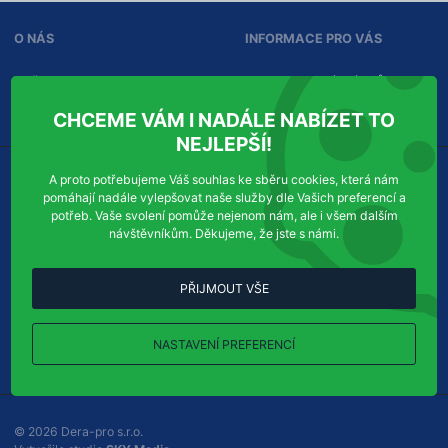
i
n
O NÁS
INFORMACE PRO VÁS
f
o
r
Služby
Ochrana osobních údajů
m
Kontakty
Správa souhlasů
a
CHCEME VÁM I NADÁLE NABÍZET TO
c
NEJLEPŠÍ!
í
A proto potřebujeme Váš souhlas ke sběru cookies, která nám
KDE NÁS NAJDETE
KONTAKTUJTE NÁS
pomáhají nadále vylepšovat naše služby dle Vašich preferencí a
potřeb. Vaše svolení pomůže nejenom nám, ale i všem dalším
Dera-pro s.r.o.
Příjem objednávek:
návštěvníkům. Děkujeme, že jste s námi.
Chudenická 1059/30
Tel
efon:
+420
724
123
321
102 00
Praha 10-Hostivař
E-
info@dera-pro.cz
PŘIJMOUT VŠE
mail:
Ukázat na mapě
NASTAVENÍ PREFERENCÍ
Všechny kontakty
© 2026 Dera-pro s.r.o.
P