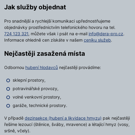
Jak služby objednat
Pro snadnější a rychlejší komunikaci upřednostňujeme
objednávky prostřednictvím telefonického hovoru na tel.
724 123 321
, můžete však i psát na e-mail
info@dera-pro.cz
.
Informace ohledně cen získáte v našem
ceníku služeb
.
Nejčastěji zasažená místa
Odbornou
hubení hlodavců
nejčastěji provádíme:
sklepní prostory,
potravinářské provozy,
volné venkovní prostory,
garáže, technické prostory.
V případě
dezinsekce (hubení a likvidace hmyzu)
pak nejčastěji
řešíme lezoucí (štěnice, šváby, mravence) a létající hmyz (vosy,
sršně, včely).