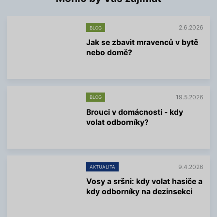
2.6.2026
BLOG
Jak se zbavit mravenců v bytě
nebo domě?
V
í
c
e
19.5.2026
BLOG
i
n
Brouci v domácnosti - kdy
f
volat odborníky?
o
r
V
m
í
a
c
c
e
í
9.4.2026
AKTUALITA
i
n
Vosy a sršni: kdy volat hasiče a
f
kdy odborníky na dezinsekci
o
r
V
m
í
a