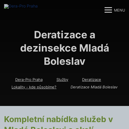
MENU
M
M
Deratizace a
dezinsekce Mladá
Boleslav
Dera-Pro Praha
Služby
Deratizace
Lokality - kde působíme?
Deratizace Mladá Boleslav
Kompletní nabídka služeb v