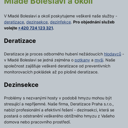
Mladé Boleslavi a okolí
V Mladé Boleslavi a okolí poskytujeme veškeré naše služby -
deratizace
,
dezinsekce
,
dezinfekce
.
Pro objednání služeb
volejte
+420 724 123 321
.
Deratizace
Deratizace je proces odborného hubení nežádoucích
hlodavců
-
v Mladé Boleslavi se jedná zejména o
potkany
a
myši
. Naše
společnost zajišťuje veškeré deratizace od preventivních
monitorovacích pokládek až po plošné deratizace.
Dezinsekce
Problémy s nezvanými hosty v podobě hmyzu mohou být
stresující a nepříjemné. Naše firma, Deratizace Praha s.r.o.,
nabízí profesionální a efektivní řešení - dezinsekci, která se
postará o odstranění veškerého obtížného hmyzu z Vašeho
domova nebo pracovního prostředí.