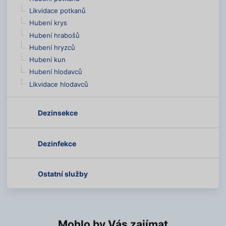
Likvidace potkanů
Hubení krys
Hubení hrabošů
Hubení hryzců
Hubení kun
Hubení hlodavců
Likvidace hlodavců
Dezinsekce
Dezinfekce
Ostatní služby
Mohlo by Vás zajímat