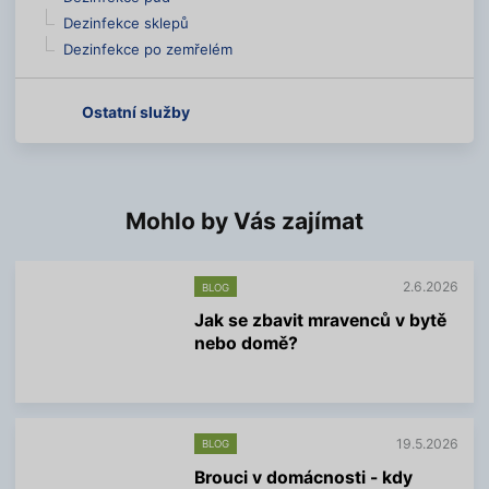
Dezinfekce sklepů
Dezinfekce po zemřelém
Ostatní služby
Mohlo by Vás zajímat
2.6.2026
BLOG
Jak se zbavit mravenců v bytě
nebo domě?
V
í
c
e
19.5.2026
BLOG
i
n
Brouci v domácnosti - kdy
f