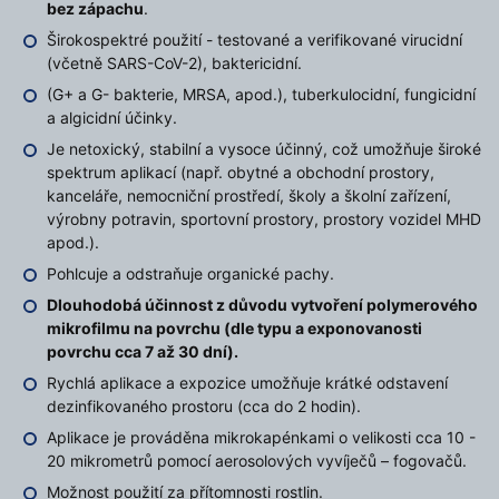
bez zápachu
.
Širokospektré použití - testované a verifikované virucidní
(včetně SARS-CoV-2), baktericidní.
(G+ a G- bakterie, MRSA, apod.), tuberkulocidní, fungicidní
a algicidní účinky.
Je netoxický, stabilní a vysoce účinný, což umožňuje široké
spektrum aplikací (např. obytné a obchodní prostory,
kanceláře, nemocniční prostředí, školy a školní zařízení,
výrobny potravin, sportovní prostory, prostory vozidel MHD
apod.).
Pohlcuje a odstraňuje organické pachy.
Dlouhodobá účinnost z důvodu vytvoření polymerového
mikrofilmu na povrchu (dle typu a exponovanosti
povrchu cca 7 až 30 dní).
Rychlá aplikace a expozice umožňuje krátké odstavení
dezinfikovaného prostoru (cca do 2 hodin).
Aplikace je prováděna mikrokapénkami o velikosti cca 10 -
20 mikrometrů pomocí aerosolových vyvíječů – fogovačů.
Možnost použití za přítomnosti rostlin.