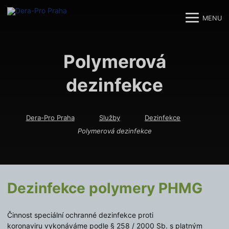
MENU
M
M
Polymerová
dezinfekce
Dera-Pro Praha
Služby
Dezinfekce
Polymerová dezinfekce
Dezinfekce polymery PHMG
Činnost speciální ochranné dezinfekce proti
koronaviru vykonáváme podle § 258 / 2000 Sb. s platným