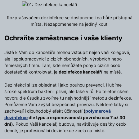
Rozprašovačem dezinfekce se dostaneme i na hůře přístupná
místa. Nezapomeneme na jediný kout.
Ochraňte zaměstnance i vaše klienty
Jistě k Vám do kanceláře mohou vstoupit nejen vaši kolegové,
ale i spolupracovníci z cizích obchodních, výrobních nebo
řemeslných firem. Tam, kde nemůžete pohyb cizích osob
dostatečně kontrolovat, je
dezinfekce kanceláří
na místě.
Dezinfekci si lze objednat i jako pouhou prevenci. Hubíme
široké spektrum bakterií, plísní, ale také virů. Po telefonickém
hovoru dle úsudku zvolíme tu nejvhodnější metodu dezinfekce.
Pomůžeme Vám zvýšit bezpečnost provozu. Některé látky si
zachovají i dlouhodobý efekt účinností
(
polymerová
dezinfekce
dle typu a exponovanosti povrchu cca 7 až 30
dní)
. Pokud Vaší kancelář, budovu, navštěvuje desítky osob
denně, je profesionální dezinfekce zcela na místě.