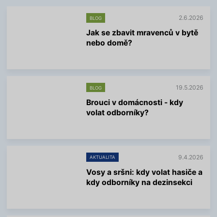
2.6.2026
BLOG
Jak se zbavit mravenců v bytě
nebo domě?
V
í
c
e
19.5.2026
BLOG
i
n
Brouci v domácnosti - kdy
f
volat odborníky?
o
r
V
m
í
a
c
c
e
í
9.4.2026
AKTUALITA
i
n
Vosy a sršni: kdy volat hasiče a
f
kdy odborníky na dezinsekci
o
r
V
m
í
a
c
c