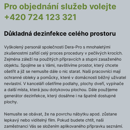
Pro objednání služeb volejte
+420 724 123 321
Důkladná dezinfekce celého prostoru
Vyškolený personál společnosti Dera-Pro s mnohaletými
zkušenostmi zařídí celý proces procedury v pečlivých krocích.
Zejména záleží na použitých přípravcích a stupni zasaženého
objektu. Spojíme se s Vámi, navštívíme prostor, který chcete
ošetřit a již se nemusíte dále o nic starat. Naši pracovníci mají
ochranné obleky a pomůcky, které v domácnosti běžný uživatel
nevlastní. V kanceláři ošetříme podlahy, plochy dveří, vypínače
a další místa, která jsou dotykovou plochou. Dále použijeme
generátor dezinfekce, který dosáhne i na špatně dostupné
plochy.
Nemusíte se obávat, že na povrchu nábytku apod. zůstane
lepkavý nebo viditelný film. Pokud budete chtít, naši
zaměstnanci Vás se složením aplikovaného přípravku seznámí.