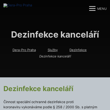
MENU
M
M
Dezinfekce kanceláří
Dera-Pro Praha
Služby
Dezinfekce
Dezinfekce kanceláří
Dezinfekce kanceláří
Činnost speciální ochranné dezinfekce proti
koronaviru vykonáváme podle § 258 / 2000 Sb. s platným