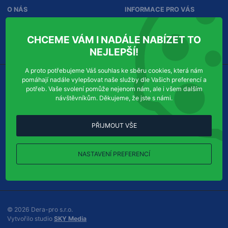
n
O NÁS
INFORMACE PRO VÁS
f
o
r
Služby
Ochrana osobních údajů
CHCEME VÁM I NADÁLE NABÍZET TO
m
Kontakty
Správa souhlasů
a
NEJLEPŠÍ!
c
í
A proto potřebujeme Váš souhlas ke sběru cookies, která nám
pomáhají nadále vylepšovat naše služby dle Vašich preferencí a
KDE NÁS NAJDETE
KONTAKTUJTE NÁS
potřeb. Vaše svolení pomůže nejenom nám, ale i všem dalším
návštěvníkům. Děkujeme, že jste s námi.
Dera-pro s.r.o.
Příjem objednávek:
Chudenická 1059/30
Tel
efon:
+420
724
123
321
102 00
Praha 10-Hostivař
PŘIJMOUT VŠE
E-
info@dera-pro.cz
mail:
Ukázat na mapě
NASTAVENÍ PREFERENCÍ
Všechny kontakty
© 2026 Dera-pro s.r.o.
P
Vytvořilo studio
SKY Media
ř