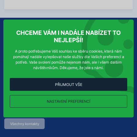
V
a
í
c
c
í
e
i
n
O NÁS
INFORMACE PRO VÁS
CHCEME VÁM I NADÁLE NABÍZET TO
f
o
NEJLEPŠÍ!
r
Služby
Ochrana osobních údajů
m
Kontakty
Správa souhlasů
a
A proto potřebujeme Váš souhlas ke sběru cookies, která nám
c
pomáhají nadále vylepšovat naše služby dle Vašich preferencí a
í
potřeb. Vaše svolení pomůže nejenom nám, ale i všem dalším
návštěvníkům. Děkujeme, že jste s námi.
KDE NÁS NAJDETE
KONTAKTUJTE NÁS
PŘIJMOUT VŠE
Dera-pro s.r.o.
Příjem objednávek:
Chudenická 1059/30
Tel
efon:
+420
724
123
321
102 00
Praha 10-Hostivař
E-
NASTAVENÍ PREFERENCÍ
info@dera-pro.cz
mail:
Ukázat na mapě
Všechny kontakty