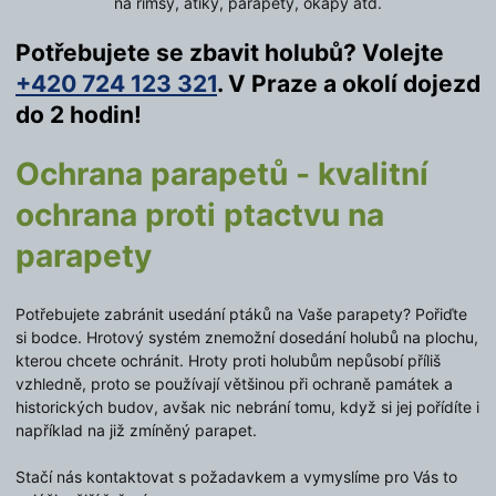
na římsy, atiky, parapety, okapy atd.
Potřebujete se zbavit holubů? Volejte
+420 724 123 321
. V Praze a okolí dojezd
do 2 hodin!
Ochrana parapetů - kvalitní
ochrana proti ptactvu na
parapety
Potřebujete zabránit usedání ptáků na Vaše parapety? Pořiďte
si bodce. Hrotový systém znemožní dosedání holubů na plochu,
kterou chcete ochránit. Hroty proti holubům nepůsobí příliš
vzhledně, proto se používají většinou při ochraně památek a
historických budov, avšak nic nebrání tomu, když si jej pořídíte i
například na již zmíněný parapet.
Stačí nás kontaktovat s požadavkem a vymyslíme pro Vás to