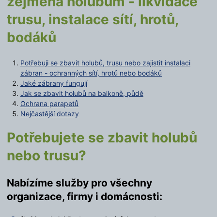
zejména holubům - likvidace
trusu, instalace sítí, hrotů,
bodáků
Potřebuji se zbavit holubů, trusu nebo zajistit instalaci
zábran - ochranných sítí, hrotů nebo bodáků
Jaké zábrany fungují
Jak se zbavit holubů na balkoně, půdě
Ochrana parapetů
Nejčastější dotazy
Potřebujete se zbavit holubů
nebo trusu?
Nabízíme služby pro všechny
organizace, firmy i domácnosti: