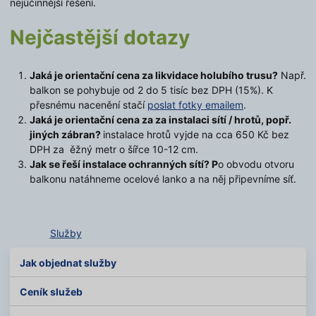
nejúčinnější řešení.
Nejčastější dotazy
Jaká je orientační cena za likvidace holubího trusu?
Např.
balkon se pohybuje od 2 do 5 tisíc bez DPH (15%). K
přesnému nacenění stačí
poslat fotky emailem
.
Jaká je orientační cena za za instalaci sítí / hrotů, popř.
jiných zábran?
instalace hrotů vyjde na cca 650 Kč bez
DPH za ěžný metr o šířce 10-12 cm.
Jak se řeší instalace ochranných sítí? P
o obvodu otvoru
balkonu natáhneme ocelové lanko a na něj připevníme síť.
Služby
Jak objednat služby
Ceník služeb