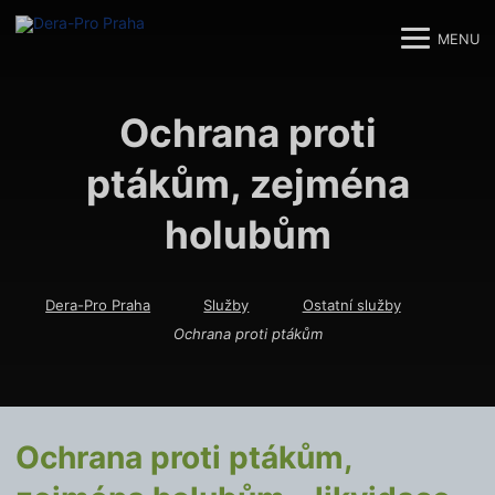
MENU
M
M
Ochrana proti
ptákům, zejména
holubům
Dera-Pro Praha
Služby
Ostatní služby
Ochrana proti ptákům
Ochrana proti ptákům,