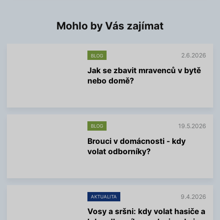
Mohlo by Vás zajímat
2.6.2026
BLOG
Jak se zbavit mravenců v bytě
nebo domě?
V
í
c
e
19.5.2026
BLOG
i
n
Brouci v domácnosti - kdy
f
volat odborníky?
o
r
V
m
í
a
c
c
e
í
9.4.2026
AKTUALITA
i
n
Vosy a sršni: kdy volat hasiče a
f