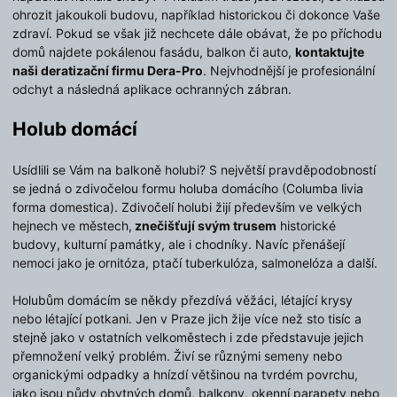
ohrozit jakoukoli budovu, například historickou či dokonce Vaše
zdraví. Pokud se však již nechcete dále obávat, že po příchodu
domů najdete pokálenou fasádu, balkon či auto,
kontaktujte
naši deratizační firmu Dera-Pro
. Nejvhodnější je profesionální
odchyt a následná aplikace ochranných zábran.
Holub domácí
Usídlili se Vám na balkoně holubi? S největší pravděpodobností
se jedná o zdivočelou formu holuba domácího (Columba livia
forma domestica). Zdivočelí holubi žijí především ve velkých
hejnech ve městech,
znečišťují svým trusem
historické
budovy, kulturní památky, ale i chodníky. Navíc přenášejí
nemoci jako je ornitóza, ptačí tuberkulóza, salmonelóza a další.
Holubům domácím se někdy přezdívá věžáci, létající krysy
nebo létající potkani. Jen v Praze jich žije více než sto tisíc a
stejně jako v ostatních velkoměstech i zde představuje jejich
přemnožení velký problém. Živí se různými semeny nebo
organickými odpadky a hnízdí většinou na tvrdém povrchu,
jako jsou půdy obytných domů, balkony, okenní parapety nebo