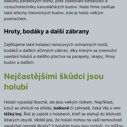
balkonů panelových domů, přes zasíťování klimatizací a
vzduchotechniky kancelářských budov. Naše firma zasíťuje
také střechy historických budov, kde je holub velkým
postrachem.
Hroty, bodáky a další zábrany
Zajišťujeme také instalaci nerezových ochranných hrotů,
bodáků a dalších účinných zábran, díky kterým se znemožní
usedání holubů a dalšího ptactva na parapety, okapy, římsy
budov a dalších.
Nejčastějšími škůdci jsou
holubi
Holubi vypadají líbezně, ale jsou velkým rizikem. Například,
když se uhnízdí na střeše,
balkoně
či zahradě, čeká Vás s nimi
těžký boj
. Řeč je zajisté o holubech, kteří se stahují do blízkosti
lidských obydlí. Věděli jste, že holubi mohou na vaší nemovitosti
napáchat nemalé škody? V holubím trusu jsou roztoči, co můžou