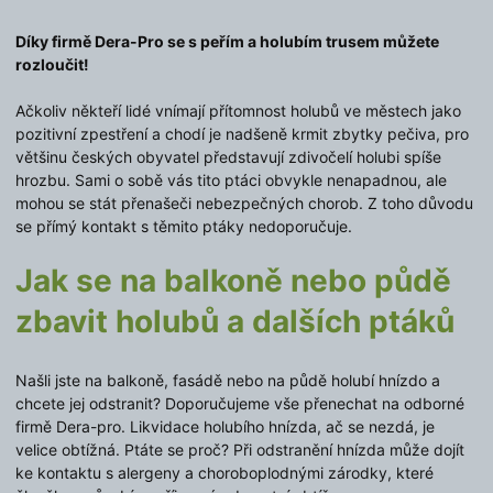
Díky firmě Dera-Pro se s peřím a holubím trusem můžete
rozloučit!
Ačkoliv někteří lidé vnímají přítomnost holubů ve městech jako
pozitivní zpestření a chodí je nadšeně krmit zbytky pečiva, pro
většinu českých obyvatel představují zdivočelí holubi spíše
hrozbu. Sami o sobě vás tito ptáci obvykle nenapadnou, ale
mohou se stát přenašeči nebezpečných chorob. Z toho důvodu
se přímý kontakt s těmito ptáky nedoporučuje.
Jak se na balkoně nebo půdě
zbavit holubů a dalších ptáků
Našli jste na balkoně, fasádě nebo na půdě holubí hnízdo a
chcete jej odstranit? Doporučujeme vše přenechat na odborné
firmě Dera-pro. Likvidace holubího hnízda, ač se nezdá, je
velice obtížná. Ptáte se proč? Při odstranění hnízda může dojít
ke kontaktu s alergeny a choroboplodnými zárodky, které