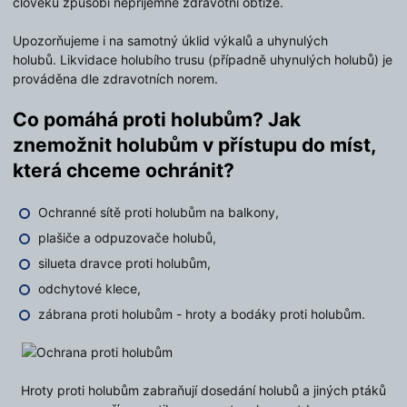
člověku způsobí nepříjemné zdravotní obtíže.
Upozorňujeme i na samotný úklid výkalů a uhynulých
holubů. Likvidace holubího trusu (případně uhynulých holubů) je
prováděna dle zdravotních norem.
Co pomáhá proti holubům? Jak
znemožnit holubům v přístupu do míst,
která chceme ochránit?
Ochranné sítě proti holubům na balkony,
plašiče a odpuzovače holubů,
silueta dravce proti holubům,
odchytové klece,
zábrana proti holubům - hroty a bodáky proti holubům.
Hroty proti holubům zabraňují dosedání holubů a jiných ptáků