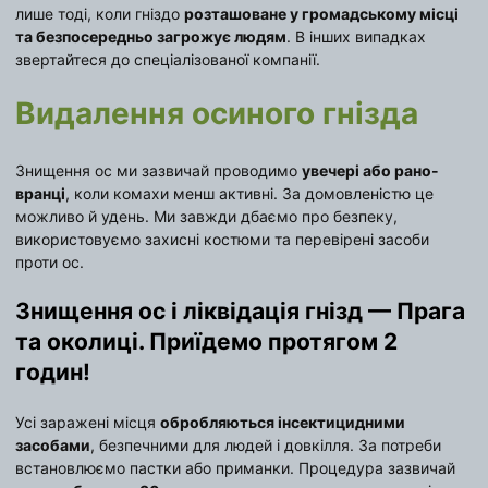
лише тоді, коли гніздо
розташоване у громадському місці
та безпосередньо загрожує людям
. В інших випадках
звертайтеся до спеціалізованої компанії.
Видалення осиного гнізда
Знищення ос ми зазвичай проводимо
увечері або рано-
вранці
, коли комахи менш активні. За домовленістю це
можливо й удень. Ми завжди дбаємо про безпеку,
використовуємо захисні костюми та перевірені засоби
проти ос.
Знищення ос і ліквідація гнізд — Прага
та околиці. Приїдемо протягом 2
годин!
Усі заражені місця
обробляються інсектицидними
засобами
, безпечними для людей і довкілля. За потреби
встановлюємо пастки або приманки. Процедура зазвичай