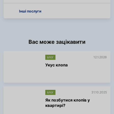
Інші послуги
Вас може зацікавити
12.1.2026
БЛОГ
Укус клопа
Б
і
л
ь
ш
31.10.2025
БЛОГ
е
і
Як позбутися клопів у
н
квартирі?
ф
о
Б
р