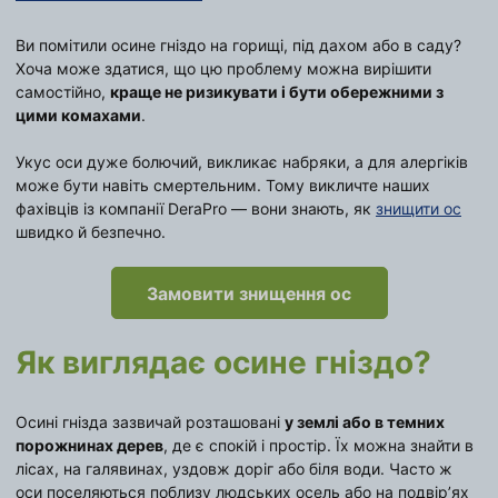
Ви помітили осине гніздо на горищі, під дахом або в саду?
Хоча може здатися, що цю проблему можна вирішити
самостійно,
краще не ризикувати і бути обережними з
цими комахами
.
Укус оси дуже болючий, викликає набряки, а для алергіків
може бути навіть смертельним. Тому викличте наших
фахівців із компанії DeraPro — вони знають, як
знищити ос
швидко й безпечно.
Замовити знищення ос
Як виглядає осине гніздо?
Осині гнізда зазвичай розташовані
у землі або в темних
порожнинах дерев
, де є спокій і простір. Їх можна знайти в
лісах, на галявинах, уздовж доріг або біля води. Часто ж
оси поселяються поблизу людських осель або на подвір’ях