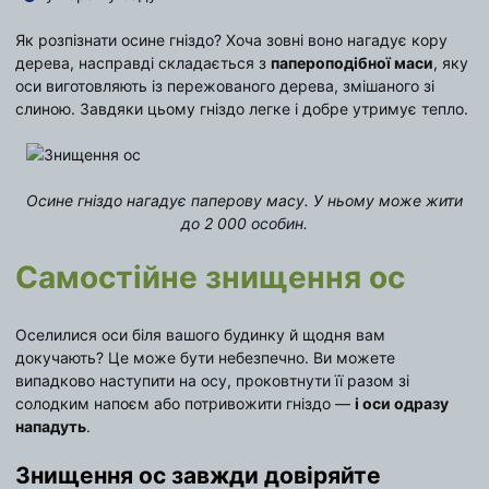
Як розпізнати осине гніздо? Хоча зовні воно нагадує кору
дерева, насправді складається з
папероподібної маси
, яку
оси виготовляють із пережованого дерева, змішаного зі
слиною. Завдяки цьому гніздо легке і добре утримує тепло.
Осине гніздо нагадує паперову масу. У ньому може жити
до 2 000 особин.
Самостійне знищення ос
Оселилися оси біля вашого будинку й щодня вам
докучають? Це може бути небезпечно. Ви можете
випадково наступити на осу, проковтнути її разом зі
солодким напоєм або потривожити гніздо —
і оси одразу
нападуть
.
Знищення ос завжди довіряйте