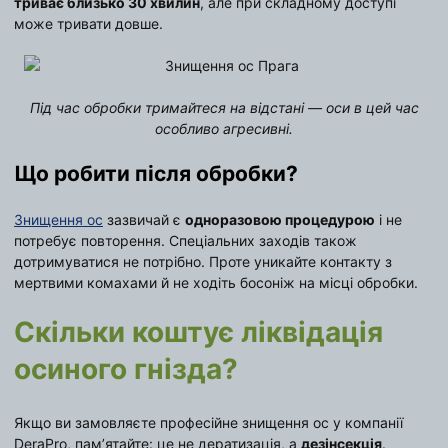
триває близько 30 хвилин
, але при складному доступі
може тривати довше.
Під час обробки тримайтеся на відстані — оси в цей час
особливо агресивні.
Що робити після обробки?
Знищення ос
зазвичай є
одноразовою процедурою
і не
потребує повторення. Спеціальних заходів також
дотримуватися не потрібно. Проте уникайте контакту з
мертвими комахами й не ходіть босоніж на місці обробки.
Скільки коштує ліквідація
осиного гнізда?
Якщо ви замовляєте професійне знищення ос у компанії
DeraPro, пам’ятайте: це не дератизація, а
дезінсекція
.