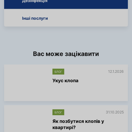
Дезінфекція
Інші послуги
Вас може зацікавити
12.1.2026
БЛОГ
Укус клопа
Б
і
л
ь
ш
31.10.2025
БЛОГ
е
і
Як позбутися клопів у
н
квартирі?
ф