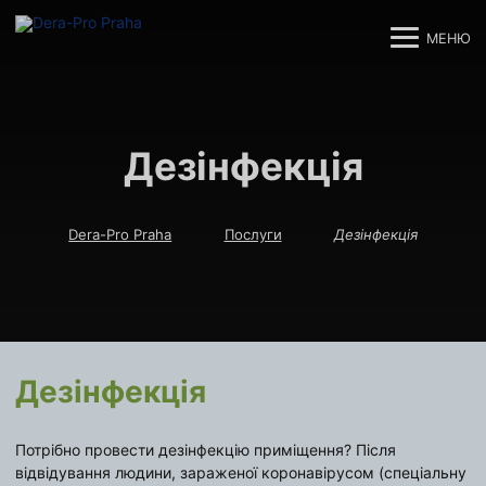
МЕНЮ
M
M
Дезінфекція
Dera-Pro Praha
Послуги
Дезінфекція
Дезінфекція
Потрібно провести дезінфекцію приміщення? Після
відвідування людини, зараженої коронавірусом (спеціальну