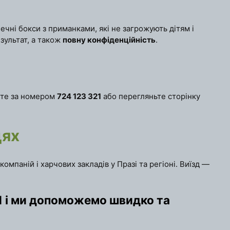
чні бокси з приманками, які не загрожують дітям і
зультат, а також
повну конфіденційність
.
йте за номером
724 123 321
або перегляньте сторінку
цях
омпаній і харчових закладів у Празі та регіоні. Виїзд —
1
і ми допоможемо швидко та