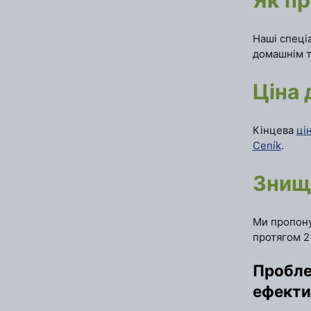
Наші спеці
домашнім т
Ціна 
Кінцева
ці
Ceník
.
Знище
Ми пропон
протягом 2
Пробле
ефекти