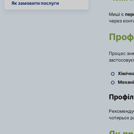
Як замовити послуги
Миші є
пер
через конт
Проф
Процес зн
застосовує
Хімічн
Механі
Профіл
Рекоменду
чотирьох ра
Як пр