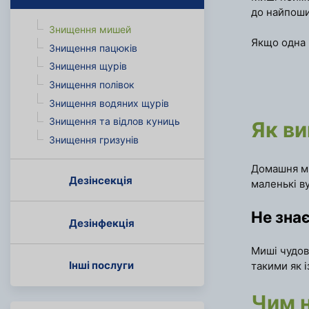
до найпоши
Знищення мишей
Якщо одна 
Знищення пацюків
Знищення щурів
Знищення полівок
Знищення водяних щурів
Знищення та відлов куниць
Як в
Знищення гризунів
Домашня м
Дезінсекція
маленькі ву
Не зна
Дезінфекція
Миші чудов
Інші послуги
такими як 
Чим 