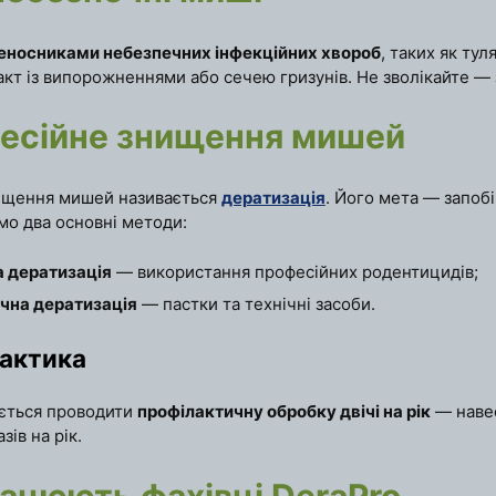
еносниками небезпечних інфекційних хвороб
, таких як ту
акт із випорожненнями або сечею гризунів. Не зволікайте — 
есійне знищення мишей
ищення мишей називається
дератизація
. Його мета — запоб
мо два основні методи:
а дератизація
— використання професійних родентицидів;
чна дератизація
— пастки та технічні засоби.
актика
ється проводити
профілактичну обробку двічі на рік
— навес
зів на рік.
ацюють фахівці DeraPro