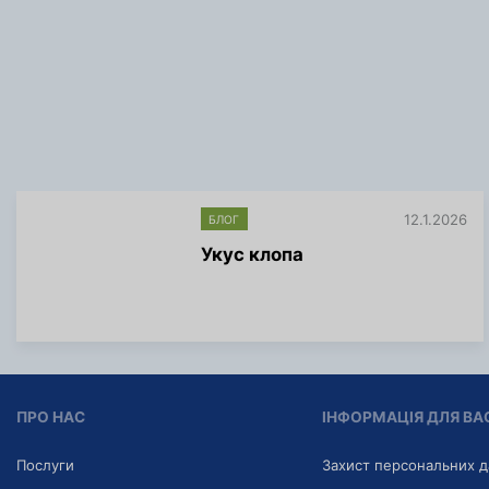
12.1.2026
БЛОГ
Укус клопа
Б
і
л
ь
ш
е
і
ПРО НАС
ІНФОРМАЦІЯ ДЛЯ ВА
н
ф
о
Послуги
Захист персональних 
р