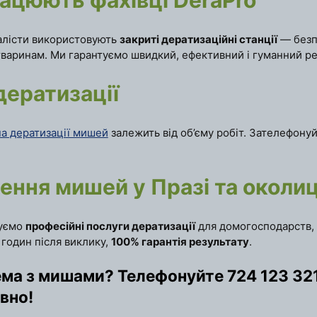
алісти використовують
закриті дератизаційні станції
— безпе
варинам. Ми гарантуємо швидкий, ефективний і гуманний ре
дератизації
на дератизації мишей
залежить від об’єму робіт. Зателефону
ння мишей у Празі та околи
уємо
професійні послуги дератизації
для домогосподарств, к
 годин після виклику,
100% гарантія результату
.
ма з мишами? Телефонуйте
724 123 32
вно!