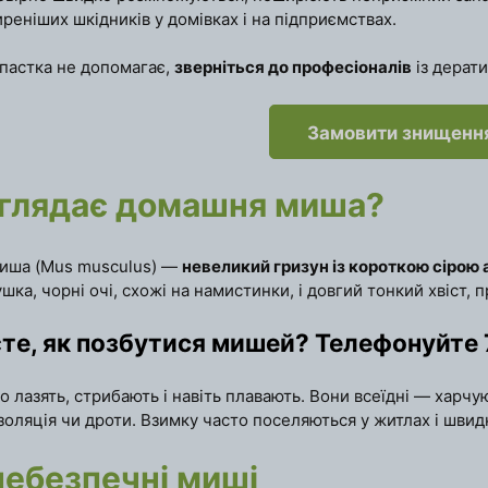
реніших шкідників у домівках і на підприємствах.
пастка не допомагає,
зверніться до професіоналів
із дерати
Замовити знищенн
иглядає домашня миша?
иша (Mus musculus) —
невеликий гризун із короткою сіро
шка, чорні очі, схожі на намистинки, і довгий тонкий хвіст, 
єте, як позбутися мишей? Телефонуйте
о лазять, стрибають і навіть плавають. Вони всеїдні — харч
ізоляція чи дроти. Взимку часто поселяються у житлах і шви
небезпечні миші