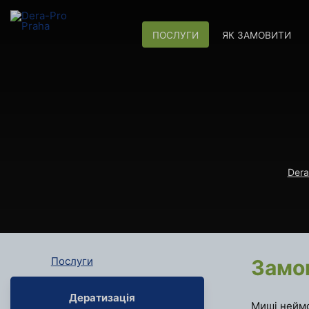
ПОСЛУГИ
ЯК ЗАМОВИТИ
Dera
Послуги
Замо
Дератизація
Миші неймо