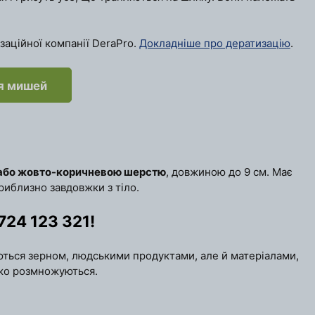
заційної компанії DeraPro.
Докладніше про дератизацію
.
я мишей
ю або жовто-коричневою шерстю
, довжиною до 9 см. Має
приблизно завдовжки з тіло.
724 123 321
!
уються зерном, людськими продуктами, але й матеріалами,
дко розмножуються.