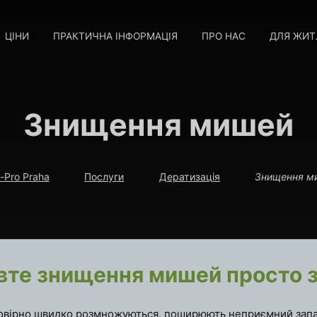
ЦІНИ
ПРАКТИЧНА ІНФОРМАЦІЯ
ПРО НАС
ДЛЯ ЖИТ
Знищення мишей
-Pro Praha
Послуги
Дератизація
Знищення м
вте знищення мишей просто 
вірно швидко розмножуються, поширюють неприємний запах 