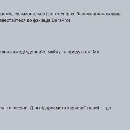
ляремія, сальмонельоз і лептоспіроз. Зараження можливе
звертайтеся до фахівців DeraPro!
ігання шкоді здоров’ю, майну та продуктам. Ми
ні та восени. Для підприємств харчової галузі — до