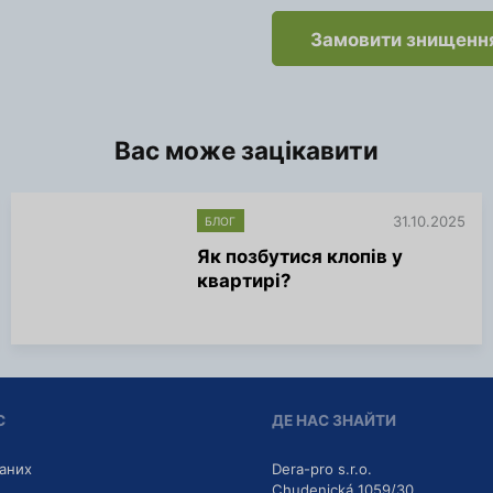
Замовити знищенн
Вас може зацікавити
31.10.2025
БЛОГ
Як позбутися клопів у
квартирі?
Б
і
л
ь
ш
е
С
ДЕ НАС ЗНАЙТИ
і
н
ф
даних
Dera-pro s.r.o.
о
Chudenická 1059/30