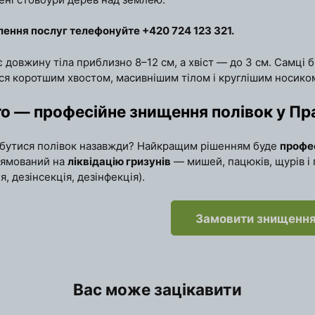
ення послуг телефонуйте +420 724 123 321.
 довжину тіла приблизно 8–12 см, а хвіст — до 3 см. Самці бі
ся коротшим хвостом, масивнішим тілом і круглішим носиком.
ro — професійне знищення полівок у Пр
бутися полівок назавжди? Найкращим рішенням буде
профе
рямований на
ліквідацію гризунів
— мишей, пацюків, щурів і
я, дезінсекція, дезінфекція).
Замовити знищення
Вас може зацікавити