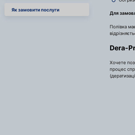
Як замовити послуги
Для замовл
Полівка має
відрізняєть
Dera-P
Хочете поз
процес сп
(дератизаці