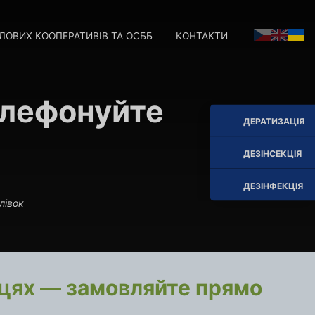
ЛОВИХ КООПЕРАТИВІВ ТА ОСББ
КОНТАКТИ
M
M
елефонуйте
ДЕРАТИЗАЦІЯ
ДЕЗІНСЕКЦІЯ
ДЕЗІНФЕКЦІЯ
лівок
ицях — замовляйте прямо