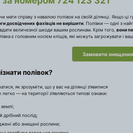
з за номером
724 123 321
че мати справу з навалою полівок на своїй ділянці. Якщо ці 
ги досвідчених фахівців не вирішити
. Полівки — одні з на
завдати величезної шкоди вашим рослинам. Крім того,
вони п
івка є головним носієм кліщів, які можуть загрожувати і ва
Замовити знищення
ізнати полівок?
атися, як зрозуміти, що у вас на ділянці з’явилися
 легко — на території з’являються типові ознаки:
 землі;
й дрібний послід;
жені або знищені рослини;
ені стовбури дерев над землею.