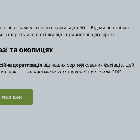
льші за самок і можуть важити до 50 г. Від миші полівка
 Її шерсть має відтінки від коричневого до сірого.
азі та околицях
сійна дератизація
від наших сертифікованих фахівців. Цей
 полівок — та є частиною комплексної програми DDD
 полівок