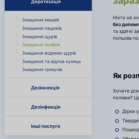
зара
Дератизація
Ніхто не хо
Знищення мишей
без допомо
Знищення пацюків
та здатні 
Знищення щурів
польова пол
Знищення полівок
Знищення водяних щурів
Знищення та відлов куниць
Знищення гризунів
Як розп
Дезінсекція
Хочете дізн
полівки? Це
Дезінфекція
Дірки у
Тверди
Інші послуги
Пошкод
Обгриз